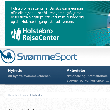
Nyheder
Aktiviteter
Alt nyt fra svømmeverdenen ...
Nationale og internationale
stævner og konkurrencer ...
Du er her:
Forside
|
Nyheder