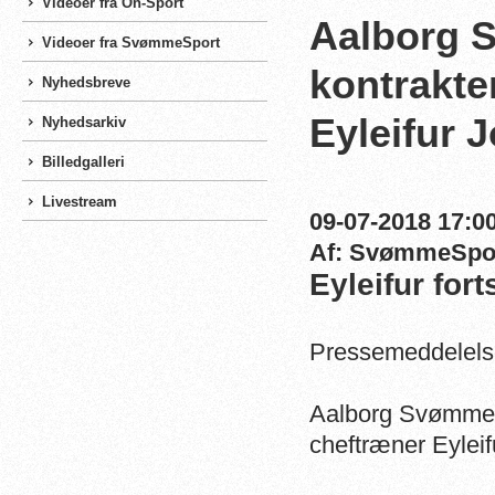
Videoer fra On-Sport
Aalborg 
Videoer fra SvømmeSport
kontrakte
Nyhedsbreve
Eyleifur
Nyhedsarkiv
Billedgalleri
Livestream
09-07-2018 17:00
Af: SvømmeSpo
Eyleifur for
Pressemeddelels
Aalborg Svømmek
cheftræner Eyleif