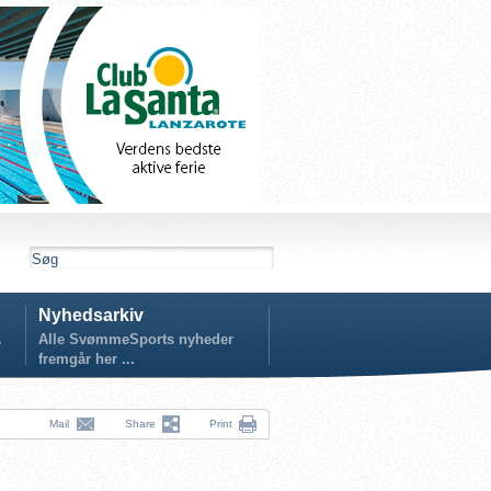
Nyhedsarkiv
.
Alle SvømmeSports nyheder
fremgår her ...
Mail
Share
Print