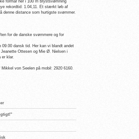
kke formår her i 100 m brystsvømning
e rekordtid: 1.04,11. Et stærkt løb af
på denne distance som hurtigste svømmer.
ften for de danske svømmere og for
 09.00 dansk tid. Her kan vi blandt andet
, Jeanette Ottesen og Mie Ø. Nielsen i
er klar.
ef Mikkel von Seelen på mobil: 2920 6160.
er
gtigt!”
isk