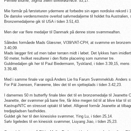
Pernille Blume, Sigma Swim Birkerød/Nice: 53,17.
Mie formår på førsteturen ydermere at forbedre sin egen nordiske rekord i 
De danske verdensmestre overlod sølvmedaljerne til holdet fra Australien, s
Bronzemedaljerne gik til USA i tiden 3.51,43.
Men der var flere medaljer til Danmark på denne store svømmeaften.
Således formåede Mads Glæsner, VI39/VAT-CPH, at svømme en bronzemedalj
3.40,09.
Mads lægger fint ud men taber terræn midt i løbet. Det lykkes ham imidler
50 meter, hvilket resulterer i den flotte placering som nummer tre.
Guldmedaljen gik her til Paul Biedermann, Tyskland, i tiden 3.39,15, mens s
3.39,48.
Med i samme finale var også Anders Lie fra Farum Svømmeklub. Anders slu
For Pál Joensen, Færøerne, blev det til en sjetteplads i tiden 3.42,23.
I damernes 50 m butterfly finale blev det til en bronzemedalje til Jeanette O
Jeanette, der svømmer på bane fire, får ikke megen tid til at blive klar til 
Kastrup/NTC en stresset optakt til løbet. Alligevel formår Jeanette at tilbag
tredjepladsen fastholdes.
Guldet gik her til den kinesiske svømmer, Ying Lu, i tiden 25,14.
Sølv ligeledes til en kinesisk svømmer, Liuyang Jiao, i tiden 25,23.