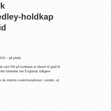
rk
edley-holdkap
id
USA – på plads.
t ved VM på kortbane er blevet til guld til
et forbedrer her Englands tidligere
e de største svømmenationer i verden, at