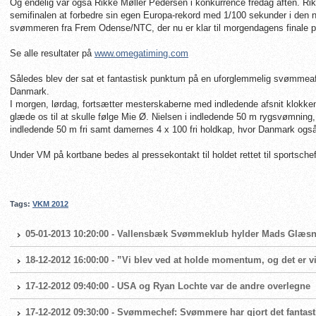
Og endelig var også Rikke Møller Pedersen i konkurrence fredag aften. Ri
semifinalen at forbedre sin egen Europa-rekord med 1/100 sekunder i den ny
svømmeren fra Frem Odense/NTC, der nu er klar til morgendagens finale 
Se alle resultater på
www.omegatiming.com
Således blev der sat et fantastisk punktum på en uforglemmelig svømmea
Danmark.
I morgen, lørdag, fortsætter mesterskaberne med indledende afsnit klokken
glæde os til at skulle følge Mie Ø. Nielsen i indledende 50 m rygsvømning
indledende 50 m fri samt damernes 4 x 100 fri holdkap, hvor Danmark også 
Under VM på kortbane bedes al pressekontakt til holdet rettet til sportsch
Tags:
VKM 2012
05-01-2013 10:20:00 - Vallensbæk Svømmeklub hylder Mads Glæsn
18-12-2012 16:00:00 - ”Vi blev ved at holde momentum, og det er vi
17-12-2012 09:40:00 - USA og Ryan Lochte var de andre overlegne
17-12-2012 09:30:00 - Svømmechef: Svømmere har gjort det fantast