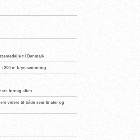
onzemedalje til Danmark
en i 200 m brystsvømning
mark lørdag aften
re videre til både semifinaler og