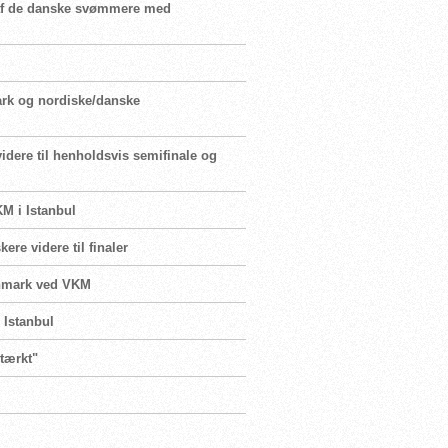
re af de danske svømmere med
mark og nordiske/danske
idere til henholdsvis semifinale og
KM i Istanbul
re videre til finaler
Danmark ved VKM
 Istanbul
stærkt"