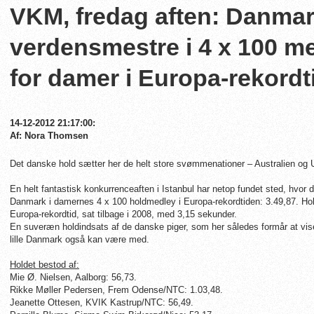
VKM, fredag aften: Danma
verdensmestre i 4 x 100 m
for damer i Europa-rekordt
14-12-2012 21:17:00:
Af: Nora Thomsen
Det danske hold sætter her de helt store svømmenationer – Australien og 
En helt fantastisk konkurrenceaften i Istanbul har netop fundet sted, hvor de
Danmark i damernes 4 x 100 holdmedley i Europa-rekordtiden: 3.49,87. Hold
Europa-rekordtid, sat tilbage i 2008, med 3,15 sekunder.
En suveræn holdindsats af de danske piger, som her således formår at vis
lille Danmark også kan være med.
Holdet bestod af:
Mie Ø. Nielsen, Aalborg: 56,73.
Rikke Møller Pedersen, Frem Odense/NTC: 1.03,48.
Jeanette Ottesen, KVIK Kastrup/NTC: 56,49.