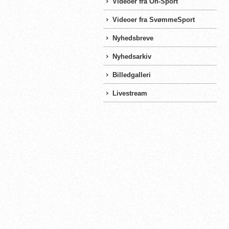
Videoer fra On-Sport
Videoer fra SvømmeSport
Nyhedsbreve
Nyhedsarkiv
Billedgalleri
Livestream