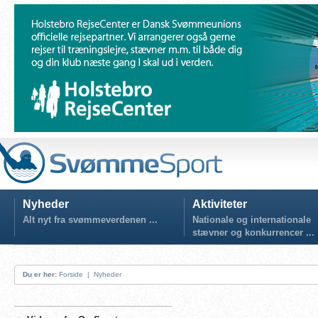
Nyheder
Aktiviteter
Alt nyt fra svømmeverdenen ...
Nationale og internationale
stævner og konkurrencer ...
Du er her:
Forside
|
Nyheder