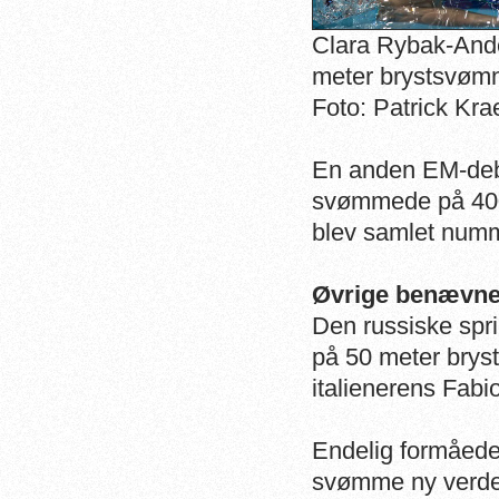
Clara Rybak-Ande
meter brystsvømn
Foto: Patrick Kr
En anden EM-deb
svømmede på 400 
blev samlet numm
Øvrige benævne
Den russiske sp
på 50 meter brys
italienerens Fabio
Endelig formåede 
svømme ny verden