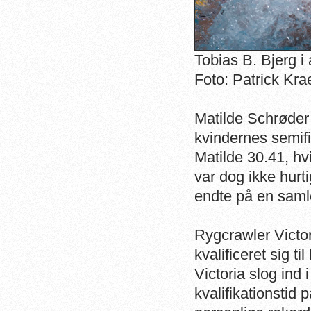
Tobias B. Bjerg i
Foto: Patrick Kra
Matilde Schrøder
kvindernes semif
Matilde 30.41, hv
var dog ikke hurti
endte på en samle
Rygcrawler Victo
kvalificeret sig t
Victoria slog ind 
kvalifikationstid