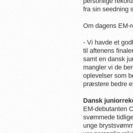
personlige rekord
fra sin seedning
Om dagens EM-res
- Vi havde et god
til aftenens fina
samt en dansk juni
mangler vi de ber
oplevelser som be
præstere bedre end
Dansk juniorrek
EM-debutanten C
svømmede tidlige
unge brystsvømme