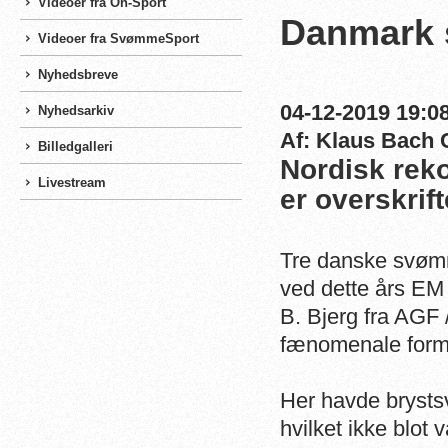
Videoer fra On-Sport
Danmark 
Videoer fra SvømmeSport
Nyhedsbreve
04-12-2019 19:08
Nyhedsarkiv
Af: Klaus Bach 
Billedgalleri
Nordisk reko
Livestream
er overskrif
Tre danske svømmer
ved dette års EM
B. Bjerg fra AGF 
fænomenale formi
Her havde brysts
hvilket ikke blot