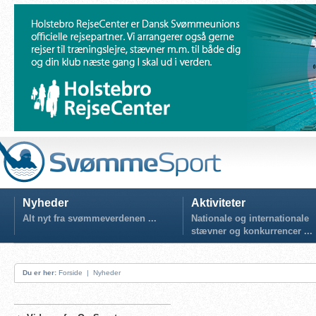
Nyheder
Aktiviteter
Alt nyt fra svømmeverdenen ...
Nationale og internationale
stævner og konkurrencer ...
Du er her:
Forside
|
Nyheder