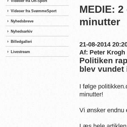
Videoer fra On-Sport
MEDIE: 2 
Videoer fra SvømmeSport
minutter
Nyhedsbreve
Nyhedsarkiv
Billedgalleri
21-08-2014 20:20
Af: Peter Krogh
Livestream
Politiken ra
blev vundet 
I følge politikke
minutter!
Vi ønsker endnu e
Læs hele artikle