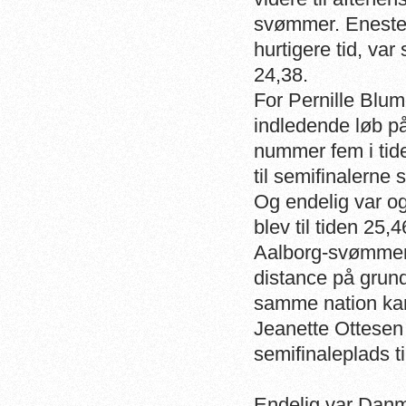
svømmer. Eneste s
hurtigere tid, var
24,38.
For Pernille Blum
indledende løb p
nummer fem i tid
til semifinalerne 
Og endelig var og
blev til tiden 2
Aalborg-svømmere
distance på grund
samme nation kan 
Jeanette Ottesen 
semifinaleplads ti
Endelig var Danm