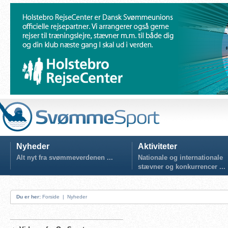
Nyheder
Aktiviteter
Alt nyt fra svømmeverdenen ...
Nationale og internationale
stævner og konkurrencer ...
Du er her:
Forside
|
Nyheder