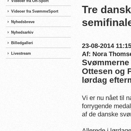
Videoer fra On-Sport
Tre dansk
Videoer fra SvømmeSport
semifinal
Nyhedsbreve
Nyhedsarkiv
Billedgalleri
23-08-2014 11:15
Af: Nora Thoms
Livestream
Svømmerne R
Ottesen og P
lørdag efter
Vi er nu nået til
forrygende medalj
af de danske sv
Allerede i lørdag