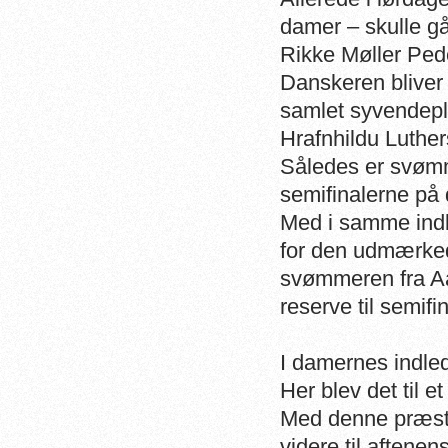
damer – skulle g
Rikke Møller Ped
Danskeren bliver h
samlet syvendep
Hrafnhildu Luthers
Således er svømm
semifinalerne på
Med i samme indl
for den udmærked
svømmeren fra Aa
reserve til semifi
I damernes indled
Her blev det til e
Med denne præst
videre til aftene