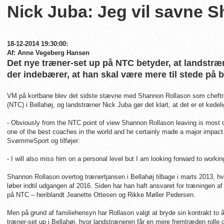
Nick Juba: Jeg vil savne 
18-12-2014 19:30:00:
Af: Anne Vegeberg Hansen
Det nye træner-set up på NTC betyder, at landstræ
der indebærer, at han skal være mere til stede på b
VM på kortbane blev det sidste stævne med Shannon Rollason som cheftr
(NTC) i Bellahøj, og landstræner Nick Juba gør det klart, at det er et kedelig
- Obviously from the NTC point of view Shannon Rollason leaving is most d
one of the best coaches in the world and he certainly made a major impact i
SvømmeSport og tilføjer:
- I will also miss him on a personal level but I am looking forward to worki
Shannon Rollason overtog trænertjansen i Bellahøj tilbage i marts 2013, hv
løber indtil udgangen af 2016. Siden har han haft ansvaret for træningen 
på NTC – heriblandt Jeanette Ottesen og Rikke Møller Pedersen.
Men på grund af familiehensyn har Rollason valgt at bryde sin kontrakt to å
træner-set up i Bellahøj, hvor landstræneren får en mere fremtræden roll