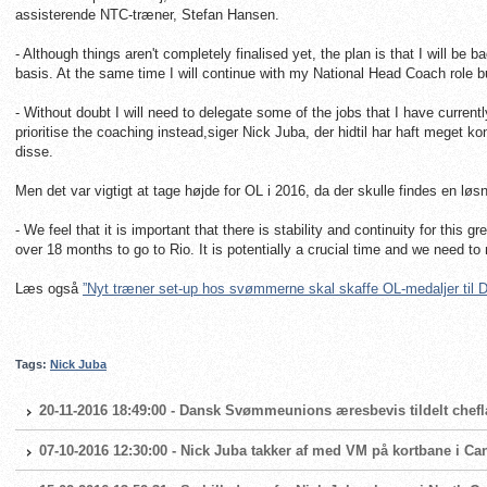
assisterende NTC-træner, Stefan Hansen.
- Although things aren't completely finalised yet, the plan is that I will be
basis. At the same time I will continue with my National Head Coach role but
- Without doubt I will need to delegate some of the jobs that I have curre
prioritise the coaching instead,siger Nick Juba, der hidtil har haft meget 
disse.
Men det var vigtigt at tage højde for OL i 2016, da der skulle findes en lø
- We feel that it is important that there is stability and continuity for this 
over 18 months to go to Rio. It is potentially a crucial time and we need to
Læs også
”Nyt træner set-up hos svømmerne skal skaffe OL-medaljer til 
Tags:
Nick Juba
20-11-2016 18:49:00 - Dansk Svømmeunions æresbevis tildelt chef
07-10-2016 12:30:00 - Nick Juba takker af med VM på kortbane i Ca