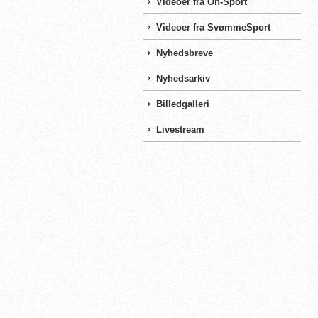
Videoer fra On-Sport
Videoer fra SvømmeSport
Nyhedsbreve
Nyhedsarkiv
Billedgalleri
Livestream