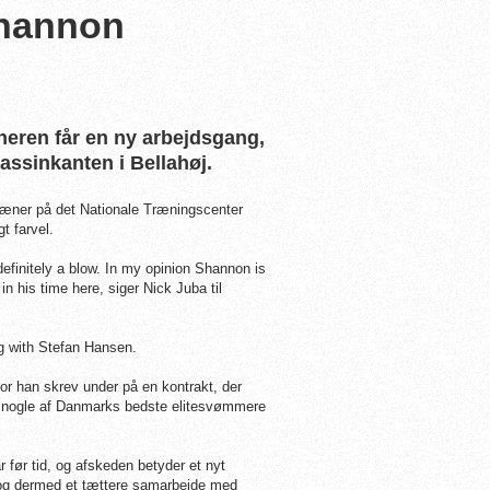
Shannon
neren får en ny arbejdsgang,
assinkanten i Bellahøj.
æner på det Nationale Træningscenter
t farvel.
efinitely a blow. In my opinion Shannon is
n his time here, siger Nick Juba til
ng with Stefan Hansen.
or han skrev under på en kontrakt, der
af nogle af Danmarks bedste elitesvømmere
r før tid, og afskeden betyder et nyt
e og dermed et tættere samarbejde med