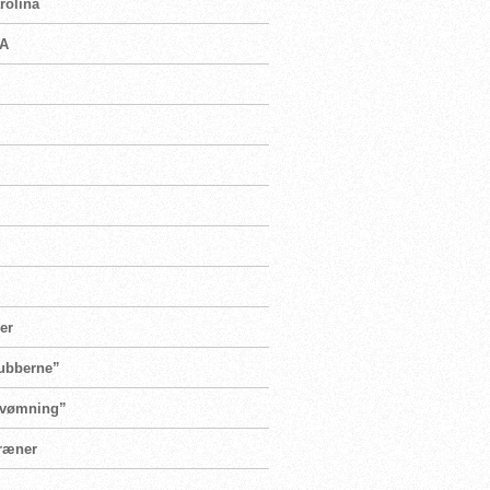
rolina
SA
er
lubberne”
 svømning”
træner