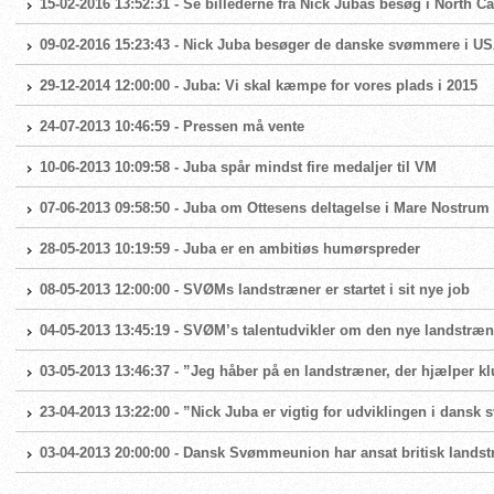
15-02-2016 13:52:31 - Se billederne fra Nick Jubas besøg i North Ca
09-02-2016 15:23:43 - Nick Juba besøger de danske svømmere i U
29-12-2014 12:00:00 - Juba: Vi skal kæmpe for vores plads i 2015
24-07-2013 10:46:59 - Pressen må vente
10-06-2013 10:09:58 - Juba spår mindst fire medaljer til VM
07-06-2013 09:58:50 - Juba om Ottesens deltagelse i Mare Nostrum
28-05-2013 10:19:59 - Juba er en ambitiøs humørspreder
08-05-2013 12:00:00 - SVØMs landstræner er startet i sit nye job
04-05-2013 13:45:19 - SVØM’s talentudvikler om den nye landstræn
03-05-2013 13:46:37 - ”Jeg håber på en landstræner, der hjælper k
23-04-2013 13:22:00 - ”Nick Juba er vigtig for udviklingen i dansk
03-04-2013 20:00:00 - Dansk Svømmeunion har ansat britisk lands