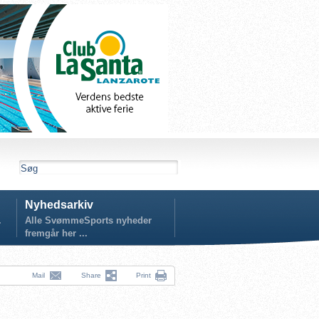
Nyhedsarkiv
.
Alle SvømmeSports nyheder
fremgår her ...
Mail
Share
Print