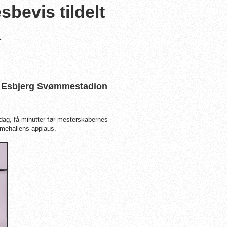
evis tildelt
a
i Esbjerg Svømmestadion
dag, få minutter før mesterskabernes
mehallens applaus.