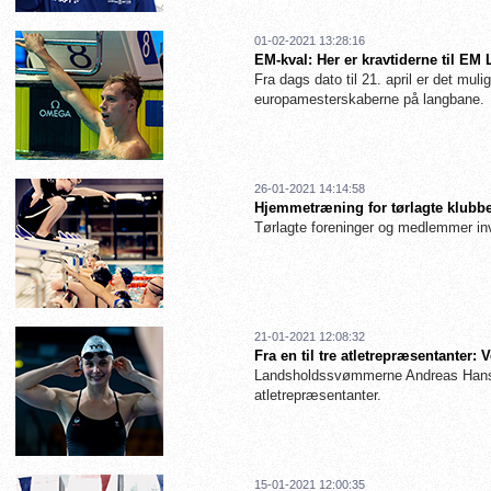
01-02-2021 13:28:16
EM-kval: Her er kravtiderne til EM
Fra dags dato til 21. april er det muligt
europamesterskaberne på langbane.
26-01-2021 14:14:58
Hjemmetræning for tørlagte klubbe
Tørlagte foreninger og medlemmer inv
21-01-2021 12:08:32
Fra en til tre atletrepræsentanter
Landsholdssvømmerne Andreas Hanse
atletrepræsentanter.
15-01-2021 12:00:35