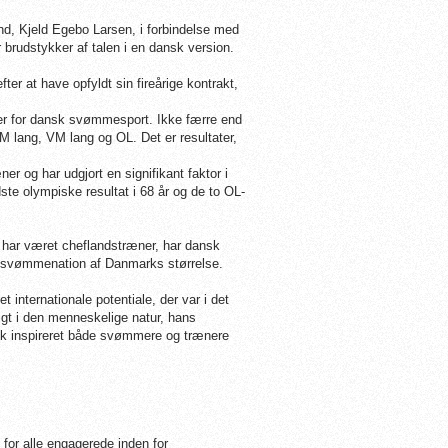
nd, Kjeld Egebo Larsen, i forbindelse med
 brudstykker af talen i en dansk version.
r at have opfyldt sin fireårige kontrakt,
ter for dansk svømmesport. Ikke færre end
M lang, VM lang og OL. Det er resultater,
 og har udgjort en signifikant faktor i
dste olympiske resultat i 68 år og de to OL-
har været cheflandstræner, har dansk
n svømmenation af Danmarks størrelse.
t internationale potentiale, der var i det
gt i den menneskelige natur, hans
ck inspireret både svømmere og trænere
r alle engagerede inden for