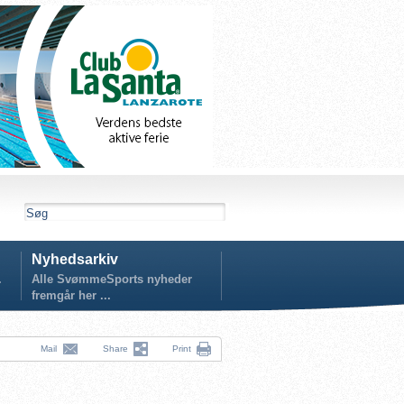
Nyhedsarkiv
.
Alle SvømmeSports nyheder
fremgår her ...
Mail
Share
Print