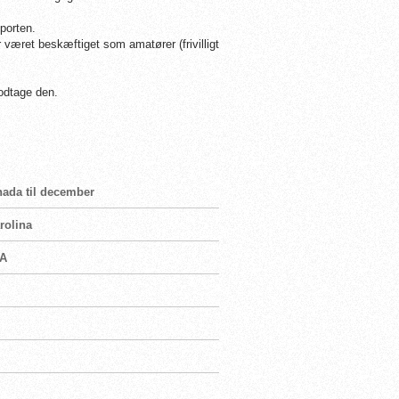
porten.
æret beskæftiget som amatører (frivilligt
modtage den.
nada til december
rolina
SA