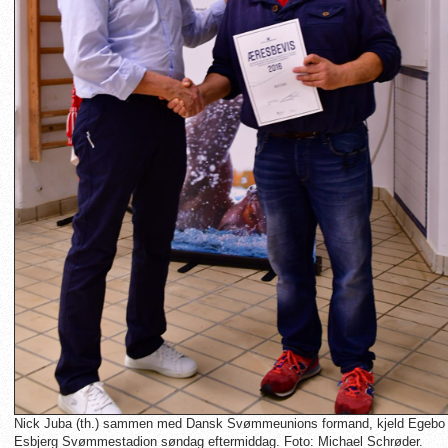
Nick Juba (th.) sammen med Dansk Svømmeunions formand, kjeld Egebo L
Esbjerg Svømmestadion søndag eftermiddag. Foto: Michael Schrøder.