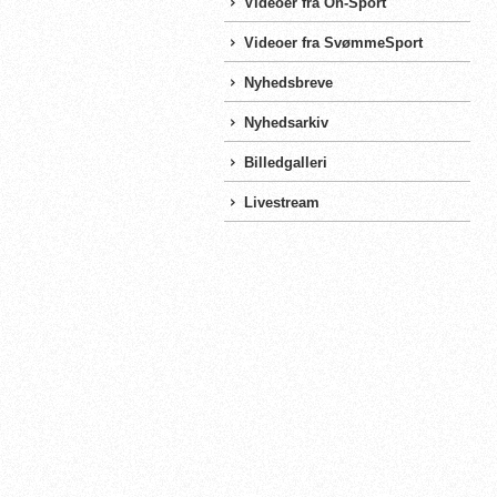
Videoer fra On-Sport
Videoer fra SvømmeSport
Nyhedsbreve
Nyhedsarkiv
Billedgalleri
Livestream