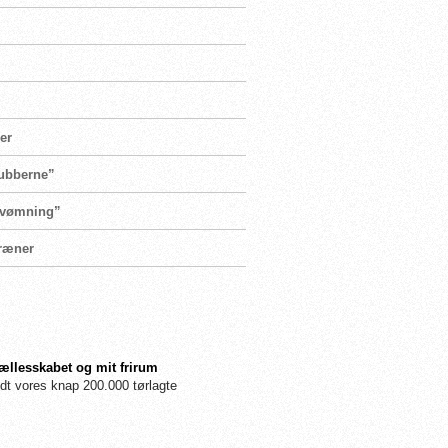
er
lubberne”
 svømning”
træner
fællesskabet og mit frirum
dt vores knap 200.000 tørlagte