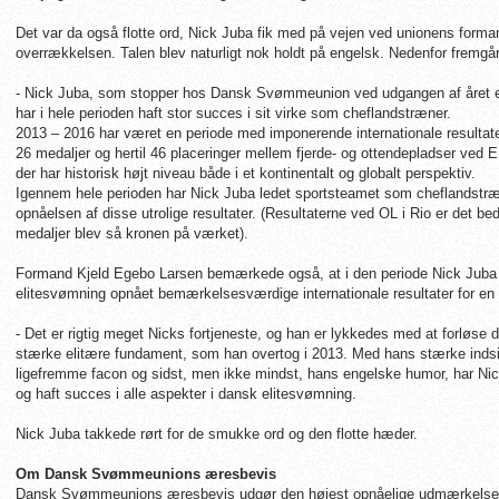
Det var da også flotte ord, Nick Juba fik med på vejen ved unionens forma
overrækkelsen. Talen blev naturligt nok holdt på engelsk. Nedenfor fremgår
- Nick Juba, som stopper hos Dansk Svømmeunion ved udgangen af året efte
har i hele perioden haft stor succes i sit virke som cheflandstræner.
2013 – 2016 har været en periode med imponerende internationale resulta
26 medaljer og hertil 46 placeringer mellem fjerde- og ottendepladser ved E
der har historisk højt niveau både i et kontinentalt og globalt perspektiv.
Igennem hele perioden har Nick Juba ledet sportsteamet som cheflandstræner
opnåelsen af disse utrolige resultater. (Resultaterne ved OL i Rio er det be
medaljer blev så kronen på værket).
Formand Kjeld Egebo Larsen bemærkede også, at i den periode Nick Juba 
elitesvømning opnået bemærkelsesværdige internationale resultater for e
- Det er rigtig meget Nicks fortjeneste, og han er lykkedes med at forløse de
stærke elitære fundament, som han overtog i 2013. Med hans stærke indsi
ligefremme facon og sidst, men ikke mindst, hans engelske humor, har Ni
og haft succes i alle aspekter i dansk elitesvømning.
Nick Juba takkede rørt for de smukke ord og den flotte hæder.
Om Dansk Svømmeunions æresbevis
Dansk Svømmeunions æresbevis udgør den højest opnåelige udmærkelse fo