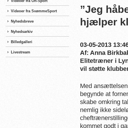
Videoer fra On-Sport
”Jeg håbe
Videoer fra SvømmeSport
hjælper k
Nyhedsbreve
Nyhedsarkiv
Billedgalleri
03-05-2013 13:46
Af: Anna Birkba
Livestream
Elitetræner i Ly
vil støtte klubb
Med ansættelsen 
begynde at forne
skabe omkring ta
nemlig ikke side
cheftrænerstilli
kommet godt i gan