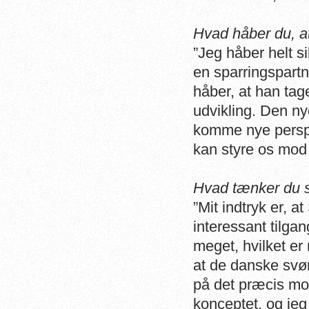
Hvad håber du, a
”Jeg håber helt si
en sparringspartn
håber, at han tage
udvikling. Den nye
komme nye perspe
kan styre os mod 
Hvad tænker du 
”Mit indtryk er, a
interessant tilga
meget, hvilket er 
at de danske svø
på det præcis mo
konceptet, og je