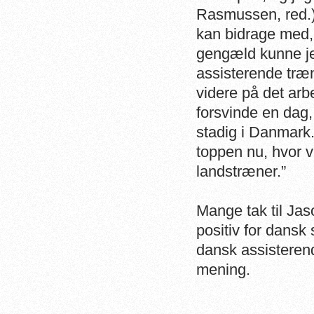
Rasmussen, red.). 
kan bidrage med, 
gengæld kunne je
assisterende træn
videre på det arb
forsvinde en dag,
stadig i Danmark.
toppen nu, hvor 
landstræner.”
Mange tak til Jaso
positiv for dans
dansk assisterend
mening.