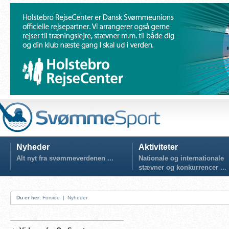
Nyheder
Aktiviteter
Alt nyt fra svømmeverdenen ...
Nationale og internationale
stævner og konkurrencer ...
Du er her:
Forside
|
Nyheder