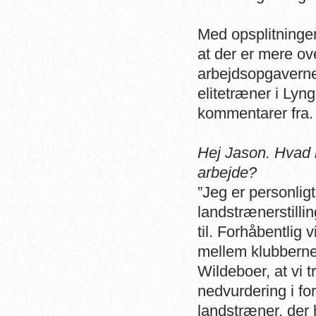
Med opsplitningen 
at der er mere ov
arbejdsopgaverne.
elitetræner i Lyng
kommentarer fra.
Hej Jason. Hvad b
arbejde?
”Jeg er personlig
landstrænerstilli
til. Forhåbentlig 
mellem klubberne
Wildeboer, at vi
nedvurdering i fo
landstræner, der 