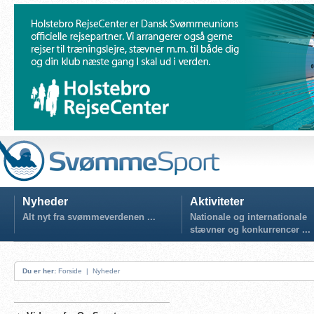
Nyheder
Aktiviteter
Alt nyt fra svømmeverdenen ...
Nationale og internationale
stævner og konkurrencer ...
Du er her:
Forside
|
Nyheder