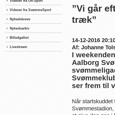
Videoer fra On-Sport
”Vi går ef
Videoer fra SvømmeSport
træk”
Nyhedsbreve
Nyhedsarkiv
Billedgalleri
14-12-2016 20:10
Af: Johanne Tol
Livestream
I weekenden 
Aalborg Svø
svømmeligae
Svømmeklubs
ser frem ti
Når startskuddet t
Svømmestadion, s