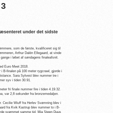
 3
senteret under det sidste
mere, som de første, kvalificeret sig til
svømmeren, Arthur Dalén Ellegaard, at vinde
 gange i løbet af søndagens finaleafsnit.
 ved Euro Meet 2018.
 B-finalen på 100 meter rygcrawl, gjorde i
 distance. Sara Sylvest blev nummer tre i
er syv i tiden 30.91.
r fri finale nummer fire i tiden 4.19.32.
, var 2,8 sekunder fra bronzemedaljen.
r. Cecilie Wiuff fra Herlev Svømning blev i
aard fra Kvik Kastrup blev nummer to i B-
 havde svømmet samme tid. Mia Steen Duus