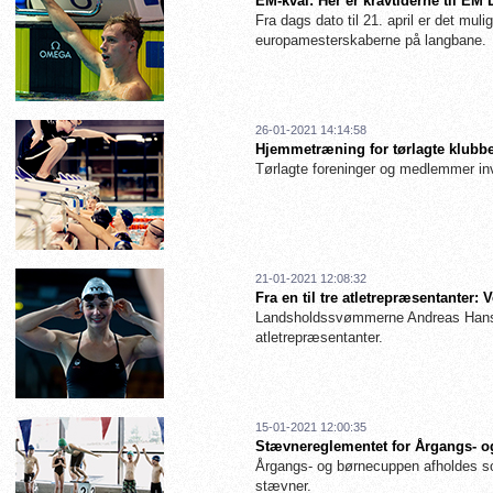
EM-kval: Her er kravtiderne til EM
Fra dags dato til 21. april er det muligt
europamesterskaberne på langbane.
26-01-2021 14:14:58
Hjemmetræning for tørlagte klubbe
Tørlagte foreninger og medlemmer inv
21-01-2021 12:08:32
Fra en til tre atletrepræsentanter
Landsholdssvømmerne Andreas Hanse
atletrepræsentanter.
15-01-2021 12:00:35
Stævnereglementet for Årgangs- og
Årgangs- og børnecuppen afholdes so
stævner.