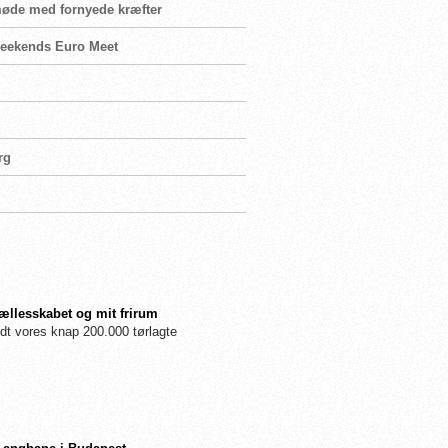
møde med fornyede kræfter
 weekends Euro Meet
rg
fællesskabet og mit frirum
dt vores knap 200.000 tørlagte