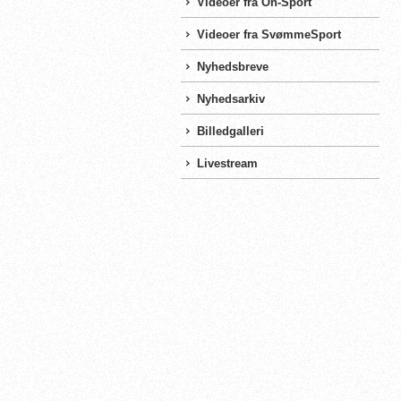
Videoer fra On-Sport
Videoer fra SvømmeSport
Nyhedsbreve
Nyhedsarkiv
Billedgalleri
Livestream