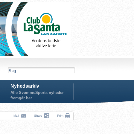
Nyhedsarkiv
.
Alle SvømmeSports nyheder
fremgår her ...
Mail
Share
Print