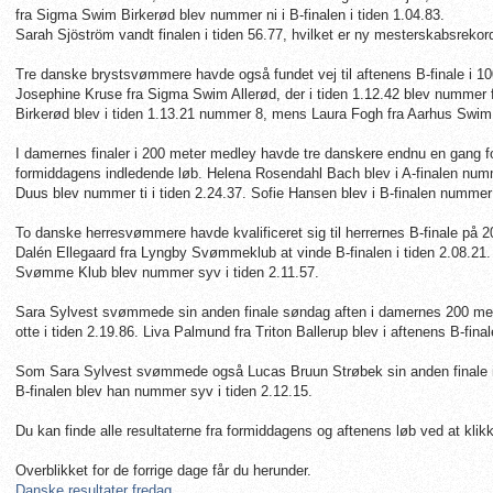
fra Sigma Swim Birkerød blev nummer ni i B-finalen i tiden 1.04.83.
Sarah Sjöström vandt finalen i tiden 56.77, hvilket er ny mesterskabsrekor
Tre danske brystsvømmere havde også fundet vej til aftenens B-finale i 1
Josephine Kruse fra Sigma Swim Allerød, der i tiden 1.12.42 blev numme
Birkerød blev i tiden 1.13.21 nummer 8, mens Laura Fogh fra Aarhus Swim 
I damernes finaler i 200 meter medley havde tre danskere endnu en gang for
formiddagens indledende løb. Helena Rosendahl Bach blev i A-finalen numm
Duus blev nummer ti i tiden 2.24.37. Sofie Hansen blev i B-finalen nummer 
To danske herresvømmere havde kvalificeret sig til herrernes B-finale på 2
Dalén Ellegaard fra Lyngby Svømmeklub at vinde B-finalen i tiden 2.08.21
Svømme Klub blev nummer syv i tiden 2.11.57.
Sara Sylvest svømmede sin anden finale søndag aften i damernes 200 mete
otte i tiden 2.19.86. Liva Palmund fra Triton Ballerup blev i aftenens B-fin
Som Sara Sylvest svømmede også Lucas Bruun Strøbek sin anden finale i 2
B-finalen blev han nummer syv i tiden 2.12.15.
Du kan finde alle resultaterne fra formiddagens og aftenens løb ved at kli
Overblikket for de forrige dage får du herunder.
Danske resultater fredag
.