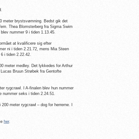
d.
00 meter brystsvømning. Bedst gik det
r fem. Thea Blomsterberg fra Sigma Swim
blev nummer 9 i tiden 1.13.45.
mået at kvalificere sig efter
er ni i tiden 2.21.72, mens Mia Steen
6 i tiden 2.22.42.
00 meter medley. Det lykkedes for Arthur
. Lucas Bruun Strøbek fra Gentofte
r rygcrawl. I A-finalen blev hun nummer
ale nummer seks i tiden 2.24.51.
00 meter rygcrawl – dog for herrerne. I
kke
her
.