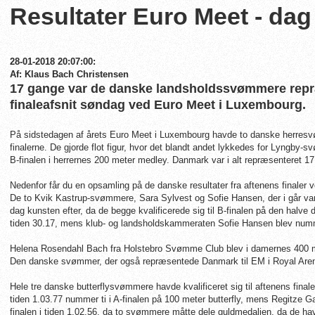
Resultater Euro Meet - dag
28-01-2018 20:07:00:
Af: Klaus Bach Christensen
17 gange var de danske landsholdssvømmere repræ
finaleafsnit søndag ved Euro Meet i Luxembourg.
På sidstedagen af årets Euro Meet i Luxembourg havde to danske herresvøm
finalerne. De gjorde flot figur, hvor det blandt andet lykkedes for Lyngby-
B-finalen i herrernes 200 meter medley. Danmark var i alt repræsenteret 17
Nedenfor får du en opsamling på de danske resultater fra aftenens finaler
De to Kvik Kastrup-svømmere, Sara Sylvest og Sofie Hansen, der i går var i
dag kunsten efter, da de begge kvalificerede sig til B-finalen på den halve
tiden 30.17, mens klub- og landsholdskammeraten Sofie Hansen blev numm
Helena Rosendahl Bach fra Holstebro Svømme Club blev i damernes 400 mete
Den danske svømmer, der også repræsentede Danmark til EM i Royal Arena
Hele tre danske butterflysvømmere havde kvalificeret sig til aftenens finale
tiden 1.03.77 nummer ti i A-finalen på 100 meter butterfly, mens Regitze G
finalen i tiden 1.02.56, da to svømmere måtte dele guldmedaljen, da de