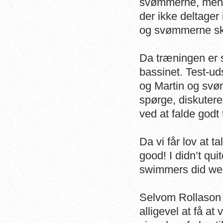
svømmerne, mens 
der ikke deltager 
og svømmerne skal
Da træningen er 
bassinet. Test-u
og Martin og svø
spørge, diskutere 
ved at falde godt 
Da vi får lov at t
good! I didn’t qui
swimmers did wel
Selvom Rollason k
alligevel at få at