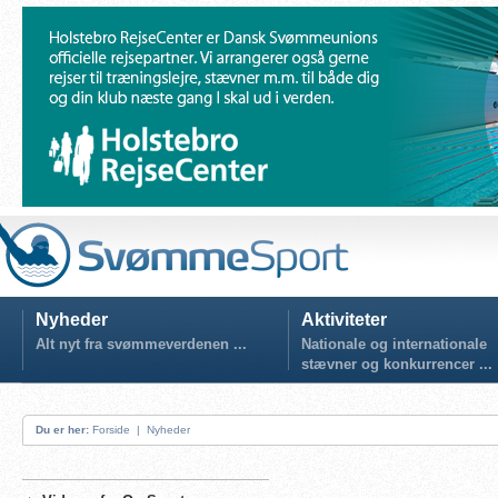
Nyheder
Aktiviteter
Alt nyt fra svømmeverdenen ...
Nationale og internationale
stævner og konkurrencer ...
Du er her:
Forside
|
Nyheder