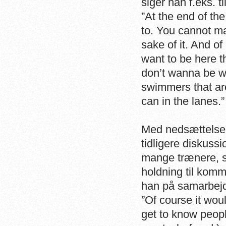
siger han f.eks. 
”At the end of th
to. You cannot ma
sake of it. And o
want to be here t
don’t wanna be wit
swimmers that are
can in the lanes.”
Med nedsættelsen
tidligere diskuss
mange trænere, så
holdning til kom
han på samarbejd
”Of course it wou
get to know peopl