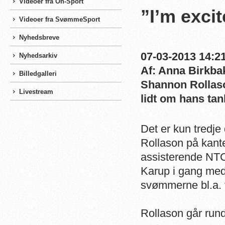
Videoer fra On-Sport
”I’m excit
Videoer fra SvømmeSport
Nyhedsbreve
07-03-2013 14:21
Nyhedsarkiv
Af: Anna Birkba
Billedgalleri
Shannon Rollas
Livestream
lidt om hans tan
Det er kun tredj
Rollason på kant
assisterende NTC
Karup i gang med
svømmerne bl.a. 
Rollason går rund