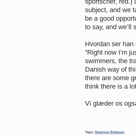
sportschef, red.)
subject, and we ta
be a good opportu
to say, and we’ll 
Hvordan ser han s
”Right now I’m jus
swimmers, the tra
Danish way of thi
there are some gr
think there is a lo
Vi glæder os også 
Tags:
Shannon Rollason