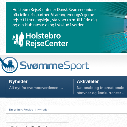
Nyheder
Aktiviteter
Alt nyt fra svømmeverdenen ...
Nationale og internationale
stævner og konkurrencer ...
Du er her:
Forside
|
Nyheder