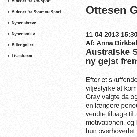
Videoer fra On-Sport
Ottesen G
Videoer fra SvømmeSport
Nyhedsbreve
11-04-2013 15:30
Nyhedsarkiv
Af: Anna Birkba
Billedgalleri
Australske 
Livestream
ny gejst fre
Efter et skuffend
viljestyrke at ko
Gray valgte da og
en længere perio
vendte tilbage ti
motivationen, og 
hun overhovedet 