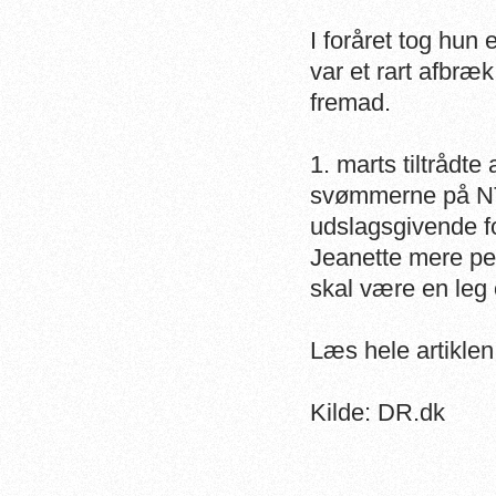
I foråret tog hun
var et rart afbræ
fremad.
1. marts tiltrådt
svømmerne på NTC
udslagsgivende fo
Jeanette mere pe
skal være en leg 
Læs hele artikle
Kilde: DR.dk