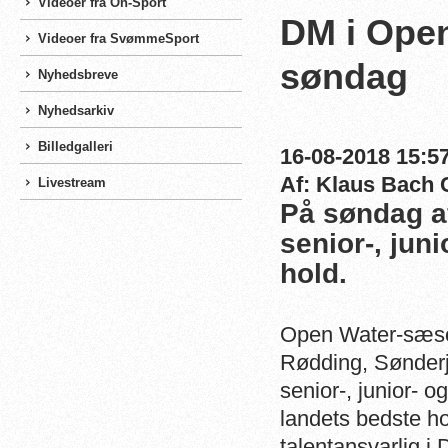
Videoer fra On-Sport
DM i Open
Videoer fra SvømmeSport
søndag
Nyhedsbreve
Nyhedsarkiv
Billedgalleri
16-08-2018 15:57
Af: Klaus Bach 
Livestream
På søndag a
senior-, ju
hold.
Open Water-sæson
Rødding, Sønderj
senior-, junior- 
landets bedste h
talentansvarlig 