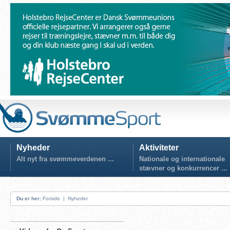
Nyheder
Aktiviteter
Alt nyt fra svømmeverdenen ...
Nationale og internationale
stævner og konkurrencer ...
Du er her:
Forside
|
Nyheder