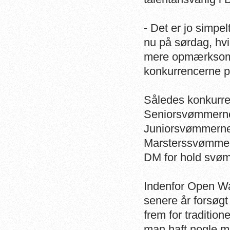
- Det er jo simpe
nu på sørdag, hvi
mere opmærksomhe
konkurrencerne på
Således konkurre
Seniorsvømmerne
Juniorsvømmerne 
Marsterssvømmer
DM for hold svø
Indenfor Open W
senere år forsøgt
frem for traditio
man haft nogle m