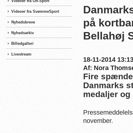
Videoer fra On-Sport
Danmarks 
Videoer fra SvømmeSport
på kortba
Nyhedsbreve
Bellahøj
Nyhedsarkiv
Billedgalleri
Livestream
18-11-2014 13:13
Af: Nora Thoms
Fire spænde
Danmarks s
medaljer og 
Pressemeddelelse
november.