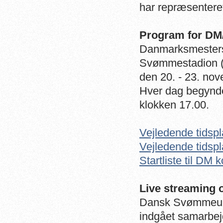
har repræsentere
Program for DM
Danmarksmestersk
Svømmestadion (B
den 20. - 23. no
Hver dag begynder
klokken 17.00.
Vejledende tidspl
Vejledende tidspl
Startliste til DM 
Live streaming o
Dansk Svømmeunio
indgået samarbejd