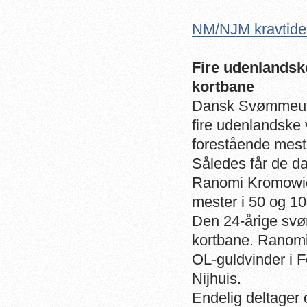
NM/NJM kravtide
Fire udenlands
kortbane
Dansk Svømmeunion
fire udenlandske
forestående mest
Således får de d
Ranomi Kromowidjo
mester i 50 og 10
Den 24-årige svø
kortbane. Ranomi 
OL-guldvinder i
Nijhuis.
Endelig deltager 