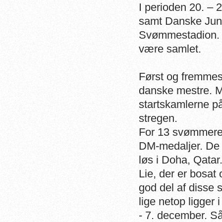
I perioden 20. –
samt Danske Juni
Svømmestadion. H
være samlet.
Først og fremmes
danske mestre. 
startskamlerne på
stregen.
For 13 svømmere 
DM-medaljer. De s
løs i Doha, Qata
Lie, der er bosat 
god del af disse 
lige netop ligger 
- 7. december. S