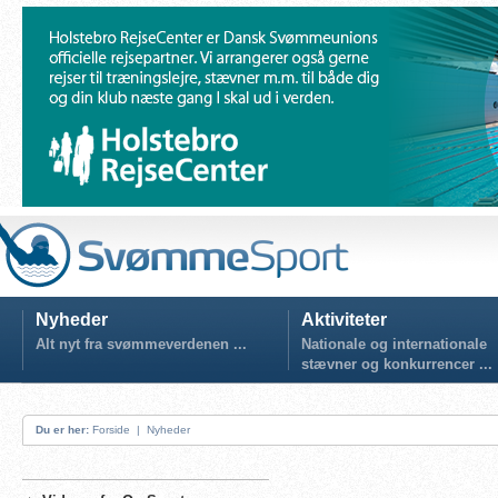
Nyheder
Aktiviteter
Alt nyt fra svømmeverdenen ...
Nationale og internationale
stævner og konkurrencer ...
Du er her:
Forside
|
Nyheder