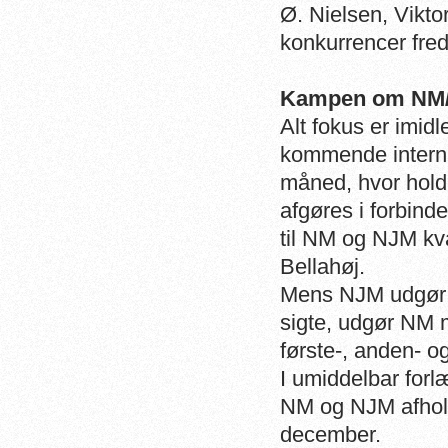
Ø. Nielsen, Vikto
konkurrencer fred
Kampen om NM/N
Alt fokus er imid
kommende interna
måned, hvor hold
afgøres i forbin
til NM og NJM kv
Bellahøj.
Mens NJM udgør s
sigte, udgør NM m
første-, anden- o
I umiddelbar forl
NM og NJM afhold
december.