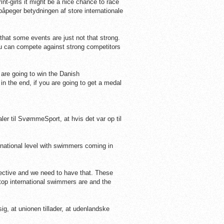
nt-girls it might be a nice chance to race
åpeger betydningen af store internationale
hat some events are just not that strong.
u can compete against strong competitors
 are going to win the Danish
n the end, if you are going to get a medal
er til SvømmeSport, at hvis det var op til
national level with swimmers coming in
pective and we need to have that. These
top international swimmers are and the
ig, at unionen tillader, at udenlandske