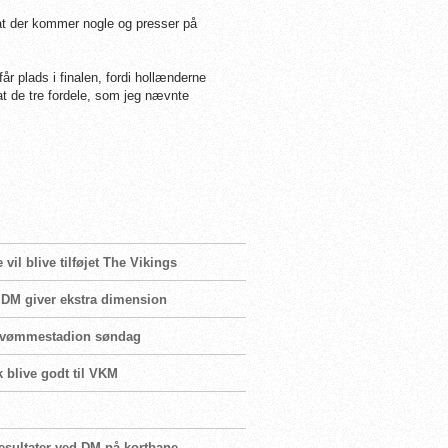
 at der kommer nogle og presser på
år plads i finalen, fordi hollænderne
t de tre fordele, som jeg nævnte
l blive tilføjet The Vikings
 DM giver ekstra dimension
j Svømmestadion søndag
k blive godt til VKM
resultater ved DM på kortbane