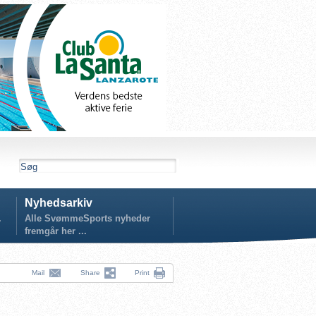
Nyhedsarkiv
.
Alle SvømmeSports nyheder
fremgår her ...
Mail
Share
Print