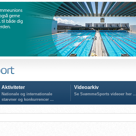
Aktiviteter
Videoarkiv
Nationale og internationale
Se SvømmeSports videoer her ..
stævner og konkurrencer ...