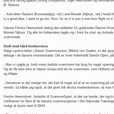
practice racing against strong competitors, siger Heemskerk og fremhæver
Ø. Nielsen.
- And when Ranomi (Kromowidjojo, red.) and Moniek (Nijhuis, red.) heard th
is a good idea. I want to go too. Also, for us it is just a one-hour flight so
Udover Femke Heemskerk deltog den dobbelte OL-guldvinder Ranomi Kro
Moniek Nijhuis. Og alle tre hollændere lagde sig i front fra start og slutted
svømmede.
Godt med hård konkurrence
Ifølge sportschefen i Dansk Svømmeunion, Mikkel von Seelen, er det atyp
deltage i de danske mesterskaber. Det er mere forbeholdt Danish Open, på
- Men vi sagde ja, fordi vores bedste svømmere har brug for noget sparring
Og du får bare ikke et højere niveau end de tre svømmere, som Holland st
og tilføjer:
- Derudover er der mange her, der kan få noget ud af at se svømning på så
mindst, så håber jeg også, at det giver lidt ekstra medieinteresse, at man
Femke Heemskerk fortæller til SvømmeSport, at det var hende, der tog ko
cheftræner for flere af de danske svømmestjerner i Det Nationale Træning
muligt at dyste med til DKM.