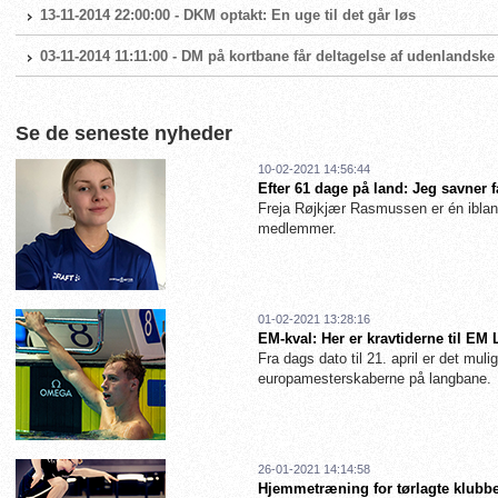
13-11-2014 22:00:00 - DKM optakt: En uge til det går løs
03-11-2014 11:11:00 - DM på kortbane får deltagelse af udenlands
Se de seneste nyheder
10-02-2021 14:56:44
Efter 61 dage på land: Jeg savner 
Freja Røjkjær Rasmussen er én iblan
medlemmer.
01-02-2021 13:28:16
EM-kval: Her er kravtiderne til EM
Fra dags dato til 21. april er det muligt
europamesterskaberne på langbane.
26-01-2021 14:14:58
Hjemmetræning for tørlagte klubbe