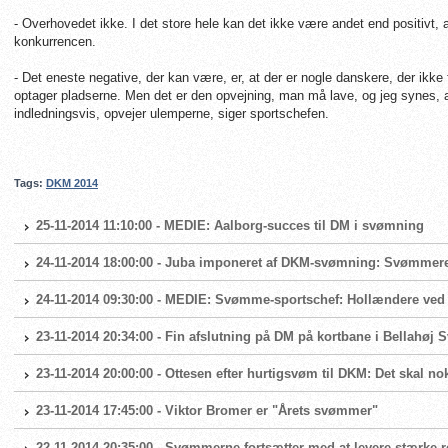
- Overhovedet ikke. I det store hele kan det ikke være andet end positivt,
konkurrencen.
- Det eneste negative, der kan være, er, at der er nogle danskere, der ikke f
optager pladserne. Men det er den opvejning, man må lave, og jeg synes, a
indledningsvis, opvejer ulemperne, siger sportschefen.
Tags:
DKM 2014
25-11-2014 11:10:00 - MEDIE: Aalborg-succes til DM i svømning
24-11-2014 18:00:00 - Juba imponeret af DKM-svømning: Svømmere vi
24-11-2014 09:30:00 - MEDIE: Svømme-sportschef: Hollændere ved
23-11-2014 20:34:00 - Fin afslutning på DM på kortbane i Bellahø
23-11-2014 20:00:00 - Ottesen efter hurtigsvøm til DKM: Det skal no
23-11-2014 17:45:00 - Viktor Bromer er "Årets svømmer"
22-11-2014 20:35:00 - Svømmerne fortsætter med at levere stærke 