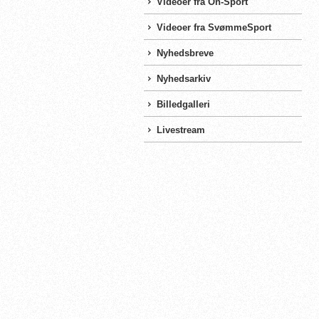
Videoer fra On-Sport
Videoer fra SvømmeSport
Nyhedsbreve
Nyhedsarkiv
Billedgalleri
Livestream