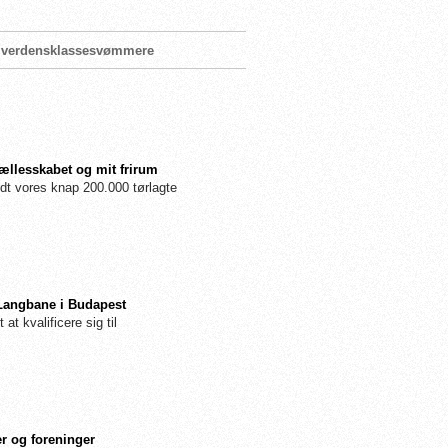
ke verdensklassesvømmere
fællesskabet og mit frirum
dt vores knap 200.000 tørlagte
 Langbane i Budapest
 at kvalificere sig til
r og foreninger