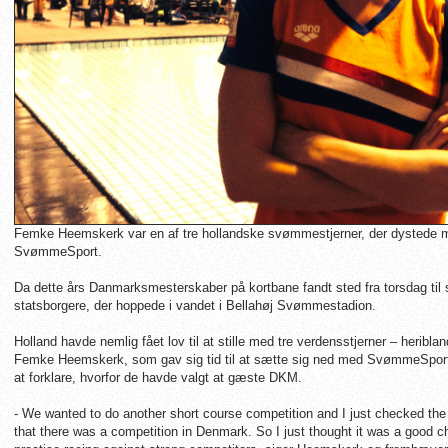
Femke Heemskerk var en af tre hollandske svømmestjerner, der dystede m
SvømmeSport.
Da dette års Danmarksmesterskaber på kortbane fandt sted fra torsdag til
statsborgere, der hoppede i vandet i Bellahøj Svømmestadion.
Holland havde nemlig fået lov til at stille med tre verdensstjerner – heribla
Femke Heemskerk, som gav sig tid til at sætte sig ned med SvømmeSport
at forklare, hvorfor de havde valgt at gæste DKM.
- We wanted to do another short course competition and I just checked the
that there was a competition in Denmark. So I just thought it was a good c