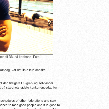
ed til DM på kortbane. Foto:
 søndag, var det ikke kun danske
ndt den tidligere OL-guld- og sølvvinder
 på stævnets sidste konkurrencedag for
 schedules of other federations and saw
hance to race good people and it is good to