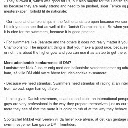
- They allowed it, which was good for us, but also maybe for the Danish spri
us because they are really strong and need to be pushed, siger Femke og p
mesterskaber i forhold til de nationale:
- Our national championships in the Netherlands are open because we see t
I think you can see that as well at the Danish Championships. So when yo
it is nice for the swimmers, because it is good practice.
- For swimmers like Jeanette and the others it does not really matter if you
Championship. The important thing is that you make a good race, because i
or not, it is about the higher goal and you can use it as a step to get there.
Mere udenlandsk konkurrence til DM?
Landstræner Nick Juba er enig med den hollandske verdensstjerner og udtal
ham, så ville DM altid være åbent for udenlandske svømmere:
- Because we need stimulus. Swimmers need stimulus of racing at an inter
from abroad, siger han og tilføjer:
- It also gives Danish swimmers; coaches and clubs an international pers
guys are very professional in the way they prepare themselves just as our 
more they see of that the more it is going to rub of at the way they behave.
Sportschef Mikkel von Seelen vil da heller ikke afvise, at det kan gentage s
svømmestjerner kan gæste DM i fremtiden: