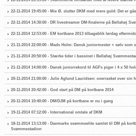
22-11-2014 19:45:00 - Mie Ø. slutter DKM med mere guld: Det er gå
22-11-2014 14:30:00 - DR livestreamer DM-finalerne på Bellahøj S
22-11-2014 12:53:00 - EM kortbane 2013 tilbageblik lørdag eftermid
21-11-2014 22:00:00 - Mads Holm: Dansk juniormester + sølv som se
21-11-2014 20:50:00 - Stærke tider i bassinet i Bellahøj Svømmest
21-11-2014 14:00:00 - Dansk juniorrekord til AGFs piger i 4 x 50 h
20-11-2014 21:00:00 - Julie Aglund Lauridsen: overrasket over sin h
20-11-2014 20:42:00 - God start på DM på kortbane 2014
20-11-2014 10:40:00 - DM/DJM på kortbane er nu i gang
19-11-2014 07:12:00 - International omtale af DKM
18-11-2014 13:13:00 - Danmarks svømmeelite samlet til DM på kortb
Svømmestadion