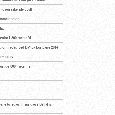
et overraskende godt
vømmestadion
dag
nior i 800 meter fri
adion fredag ved DM på kortbane 2014
oldmedley
urtige 800 meter fri
ane torsdag til søndag i Bellahøj