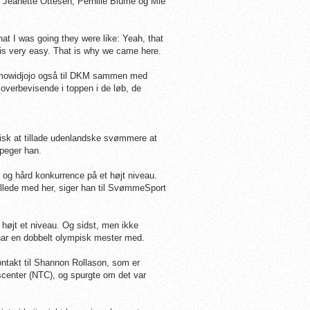
 Jeanette Ottesen, Pernille Blume og Mie
at I was going they were like: Yeah, that
 it is very easy. That is why we came here.
mowidjojo også til DKM sammen med
e overbevisende i toppen i de løb, de
isk at tillade udenlandske svømmere at
peger han.
 og hård konkurrence på et højt niveau.
illede med her, siger han til SvømmeSport
 højt et niveau. Og sidst, men ikke
 har en dobbelt olympisk mester med.
ntakt til Shannon Rollason, som er
scenter (NTC), og spurgte om det var