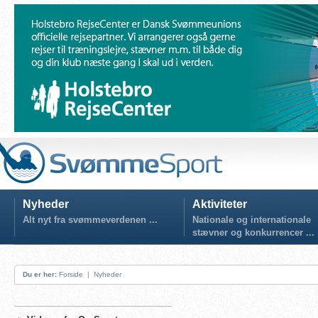
Nyheder
Aktiviteter
Alt nyt fra svømmeverdenen ...
Nationale og internationale
stævner og konkurrencer ...
Du er her:
Forside
|
Nyheder