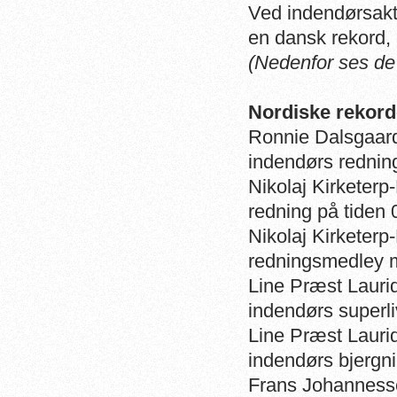
Ved indendørsakt
en dansk rekord, 
(Nedenfor ses de
Nordiske rekord
Ronnie Dalsgaard
indendørs redning
Nikolaj Kirketer
redning på tiden 
Nikolaj Kirketer
redningsmedley m
Line Præst Lauri
indendørs superli
Line Præst Lauri
indendørs bjergni
Frans Johannesse