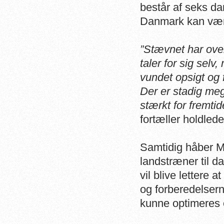
består af seks da
Danmark kan vær
”Stævnet har over
taler for sig selv
vundet opsigt og 
Der er stadig mege
stærkt for fremti
fortæller holdled
Samtidig håber M
landstræner til d
vil blive lettere
og forberedelse
kunne optimeres 