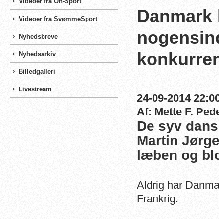
Videoer fra On-Sport
Danmark k
Videoer fra SvømmeSport
nogensin
Nyhedsbreve
konkurren
Nyhedsarkiv
Billedgalleri
Livestream
24-09-2014 22:00
Af: Mette F. Ped
De syv dans
Martin Jørge
læben og bl
Aldrig har Danma
Frankrig.