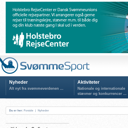
Nyheder
Aktiviteter
Alt nyt fra svømmeverdenen ...
Nationale og internationale
stævner og konkurrencer ...
Du er her:
Forside
|
Nyheder