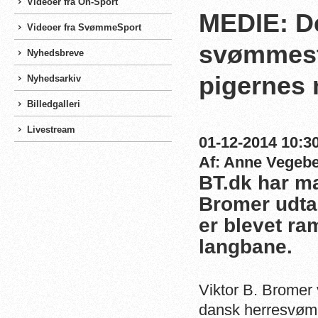
Videoer fra On-Sport
MEDIE: De
Videoer fra SvømmeSport
svømmest
Nyhedsbreve
pigernes 
Nyhedsarkiv
Billedgalleri
Livestream
01-12-2014 10:30
Af: Anne Vegeb
BT.dk har ma
Bromer udtal
er blevet ram
langbane.
Viktor B. Bromer 
dansk herresvømn