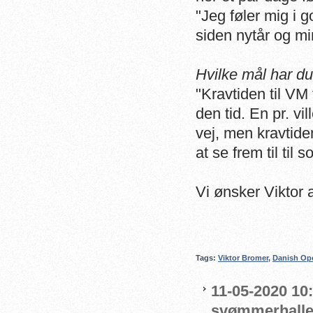
"Jeg føler mig i 
siden nytår og m
Hvilke mål har du 
"
K
ravtiden til VM
den tid. E
n pr. vi
vej, men kravtiden
at se frem til til 
Vi ønsker Viktor 
Tags:
Viktor Bromer
,
Danish Op
11-05-2020 10
svømmerhalle