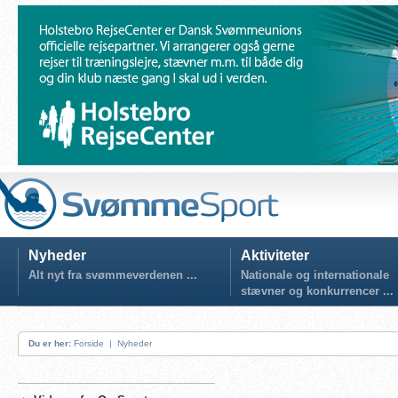
Nyheder
Aktiviteter
Alt nyt fra svømmeverdenen ...
Nationale og internationale
stævner og konkurrencer ...
Du er her:
Forside
|
Nyheder