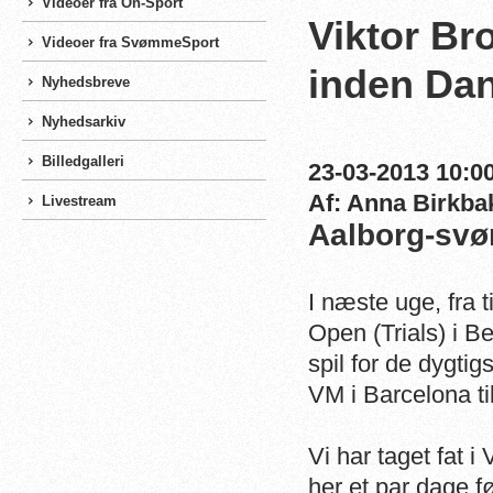
Videoer fra On-Sport
Viktor Br
Videoer fra SvømmeSport
inden Da
Nyhedsbreve
Nyhedsarkiv
Billedgalleri
23-03-2013 10:00
Af: Anna Birkba
Livestream
Aalborg-svøm
I næste uge, fra t
Open (Trials) i 
spil for de dygtig
VM i Barcelona t
Vi har taget fat i
her et par dage f