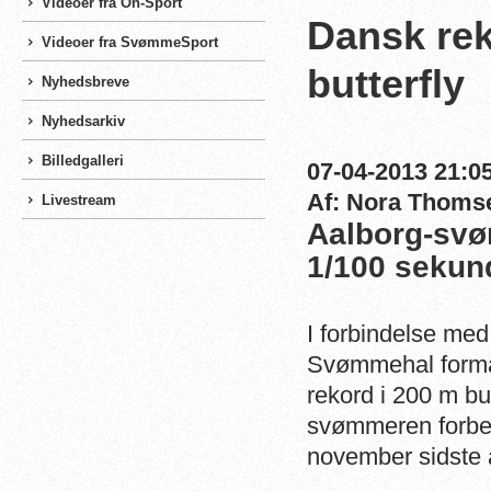
Videoer fra On-Sport
Dansk rek
Videoer fra SvømmeSport
butterfly
Nyhedsbreve
Nyhedsarkiv
Billedgalleri
07-04-2013 21:05
Af: Nora Thoms
Livestream
Aalborg-svø
1/100 sekun
I forbindelse me
Svømmehal formåe
rekord i 200 m bu
svømmeren forbed
november sidste å