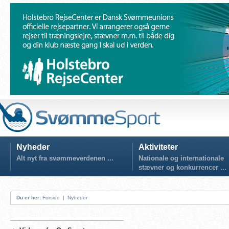
Nyheder
Aktiviteter
Alt nyt fra svømmeverdenen ...
Nationale og internationale
stævner og konkurrencer ...
Du er her:
Forside
|
Nyheder