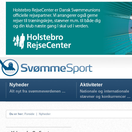
Nyheder
Aktiviteter
Alt nyt fra svømmeverdenen ...
Nationale og internationale
stævner og konkurrencer ...
Du er her:
Forside
|
Nyheder