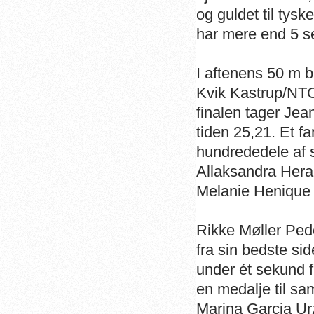
og guldet til tysk
har mere end 5 s
I aftenens 50 m b
Kvik Kastrup/NTC, 
finalen tager Jean
tiden 25,21. Et f
hundrededele af si
Allaksandra Hera
Melanie Henique i
Rikke Møller Ped
fra sin bedste sid
under ét sekund 
en medalje til sa
Marina Garcia Urz