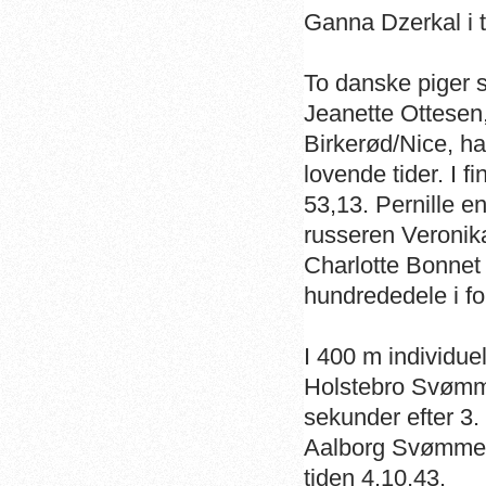
Ganna Dzerkal i t
To danske piger sa
Jeanette Ottesen
Birkerød/Nice, ha
lovende tider. I fi
53,13. Pernille en
russeren Veronik
Charlotte Bonnet 
hundrededele i for
I 400 m individue
Holstebro Svømme
sekunder efter 3
Aalborg Svømmeklu
tiden 4.10,43.