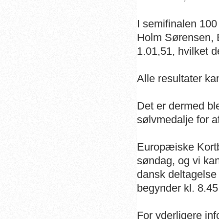
I semifinalen 10
Holm Sørensen, E
1.01,51, hvilket d
Alle resultater k
Det er dermed ble
sølvmedalje for a
Europæiske Kortb
søndag, og vi ka
dansk deltagelse 
begynder kl. 8.45
For yderligere in