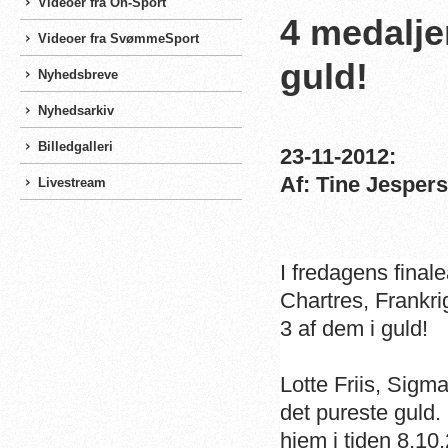
Videoer fra On-Sport
4 medaljer
Videoer fra SvømmeSport
guld!
Nyhedsbreve
Nyhedsarkiv
Billedgalleri
23-11-2012:
Af: Tine Jesper
Livestream
I fredagens final
Chartres, Frankrig
3 af dem i guld!
Lotte Friis, Sig
det pureste guld
hjem i tiden 8.10,