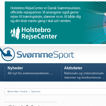
Nyheder
Aktiviteter
Alt nyt fra svømmeverdenen ...
Nationale og internationale
stævner og konkurrencer ...
Du er her:
Forside
|
Nyheder