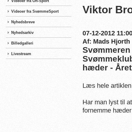
Videoer fra On-Sport
Viktor Br
Videoer fra SvømmeSport
Nyhedsbreve
07-12-2012 11:00
Nyhedsarkiv
Af: Mads Hjorth
Billedgalleri
Svømmeren V
Livestream
Svømmeklub e
hæder - Åre
Læs hele artikle
Har man lyst til 
fornemme hæder 