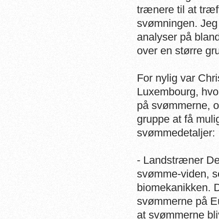
trænere til at tr
svømningen. Jeg 
analyser på blan
over en større g
For nylig var Chr
Luxembourg, hvor
på svømmerne, og h
gruppe at få muli
svømmedetaljer:
- Landstræner Dea
svømme-viden, s
biomekanikken. D
svømmerne på Eur
at svømmerne bli