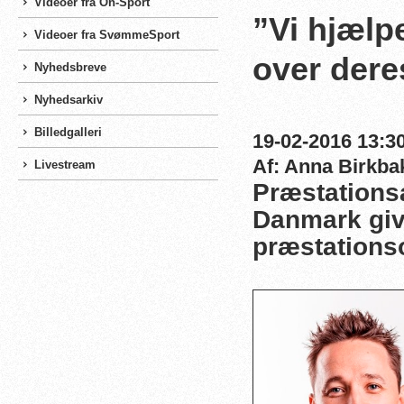
Videoer fra On-Sport
”Vi hjælpe
Videoer fra SvømmeSport
over der
Nyhedsbreve
Nyhedsarkiv
Billedgalleri
19-02-2016 13:30
Af: Anna Birkba
Livestream
Præstationsa
Danmark give
præstationso