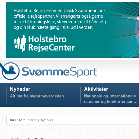
Nyheder
Aktiviteter
Alt nyt fra svømmeverdenen ...
Nationale og internationale
stævner og konkurrencer ...
Du er her:
Forside
|
Nyheder