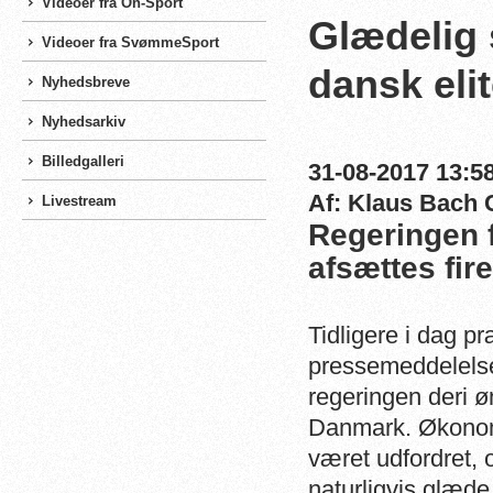
Videoer fra On-Sport
Glædelig 
Videoer fra SvømmeSport
dansk eli
Nyhedsbreve
Nyhedsarkiv
Billedgalleri
31-08-2017 13:58
Af: Klaus Bach 
Livestream
Regeringen f
afsættes fir
Tidligere i dag p
pressemeddelelse
regeringen deri øn
Danmark. Økonom
været udfordret, 
naturligvis glæde 