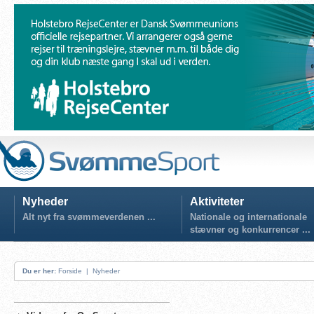
Nyheder
Aktiviteter
Alt nyt fra svømmeverdenen ...
Nationale og internationale
stævner og konkurrencer ...
Du er her:
Forside
|
Nyheder