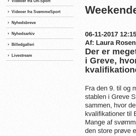
Videoer fra On-Sport
Weekende
Videoer fra SvømmeSport
Nyhedsbreve
06-11-2017 12:15
Nyhedsarkiv
Af: Laura Rosen
Billedgalleri
Der er mege
Livestream
i Greve, hvo
kvalifikation
Fra den 9. til o
stablen i Greve
sammen, hvor der
kvalifikationer t
Mange af svømmer
den store prøve en