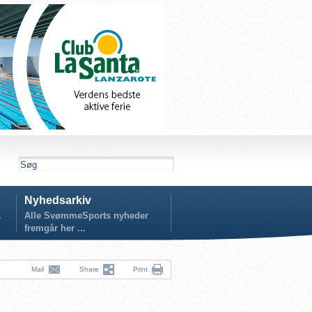
Nyhedsarkiv
.
Alle SvømmeSports nyheder
fremgår her ...
Mail
Share
Print