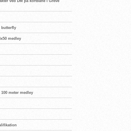
takter ved DM på kortbane i Greve
butterfly
 4x50 medley
å 100 meter medley
lifikation