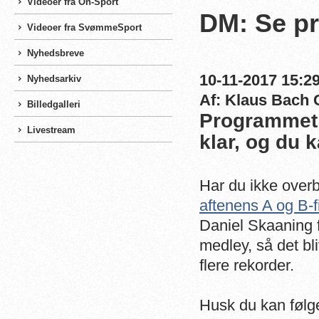
Videoer fra On-Sport
DM: Se pr
Videoer fra SvømmeSport
Nyhedsbreve
10-11-2017 15:29
Nyhedsarkiv
Af: Klaus Bach 
Billedgalleri
Programmet f
Livestream
klar, og du k
Har du ikke overb
aftenens A og B-fi
Daniel Skaaning
medley, så det bl
flere rekorder.
Husk du kan følg