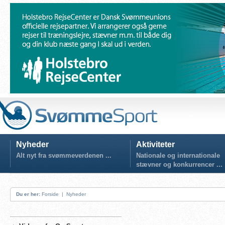
Nyheder
Aktiviteter
Alt nyt fra svømmeverdenen ...
Nationale og internationale
stævner og konkurrencer ...
Du er her:
Forside
|
Nyheder