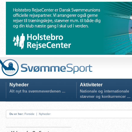
Nyheder
Aktiviteter
Alt nyt fra svømmeverdenen ...
Nationale og internationale
stævner og konkurrencer ...
Du er her:
Forside
|
Nyheder