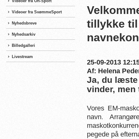
Videoer fra On-Sport
Velkommen
Videoer fra SvømmeSport
tillykke ti
Nyhedsbreve
navnekon
Nyhedsarkiv
Billedgalleri
Livestream
25-09-2013 12:15
Af: Helena Pede
Ja, du læste 
vinder, men 
Vores EM-maskot
navn. Arrangør
maskotkonkurre
pegede på eftern