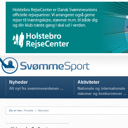
Nyheder
Aktiviteter
Alt nyt fra svømmeverdenen ...
Nationale og internationale
stævner og konkurrencer ...
Du er her:
Forside
|
Nyheder