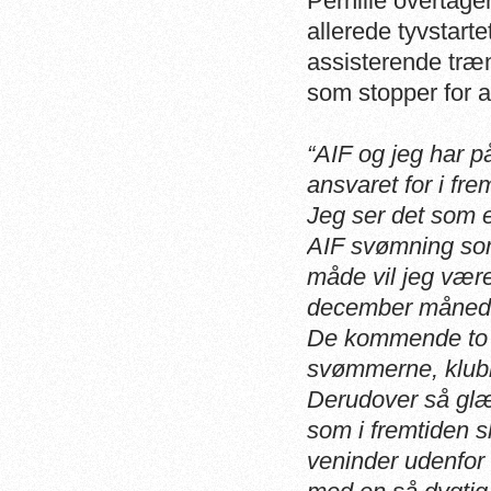
Pernille overtage
allerede tyvstart
assisterende træ
som stopper for a
“AIF og jeg har p
ansvaret for i fre
Jeg ser det som e
AIF svømning som
måde vil jeg være
december måned
De kommende to ug
svømmerne, klubbe
Derudover så glæd
som i fremtiden 
veninder udenfor 