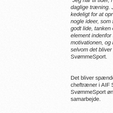
”Jeg har til tider
daglige træning.
kedeligt for at op
nogle ideer, som 
godt lide, tanken 
element indenfo
motivationen, og 
selvom det bliver
SvømmeSport.
Det bliver spænd
cheftræner i AIF
SvømmeSport ønsk
samarbejde.