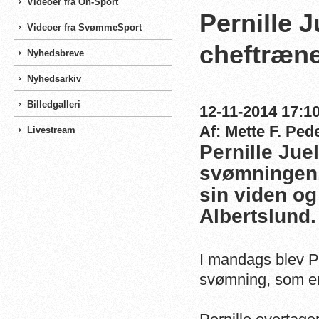
Videoer fra On-Sport
Pernille 
Videoer fra SvømmeSport
cheftræn
Nyhedsbreve
Nyhedsarkiv
Billedgalleri
12-11-2014 17:10
Af: Mette F. Ped
Livestream
Pernille Juel
svømningen.
sin viden og 
Albertslund.
I mandags blev P
svømning, som er