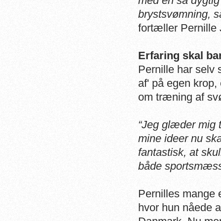
med en så dygtig
brystsvømning, så
fortæller Pernill
Erfaring skal ba
Pernille har selv
af' på egen krop
om træning af sv
“Jeg glæder mig ti
mine ideer nu skal
fantastisk, at sk
både sportsmæssi
Pernilles mange 
hvor hun nåede at