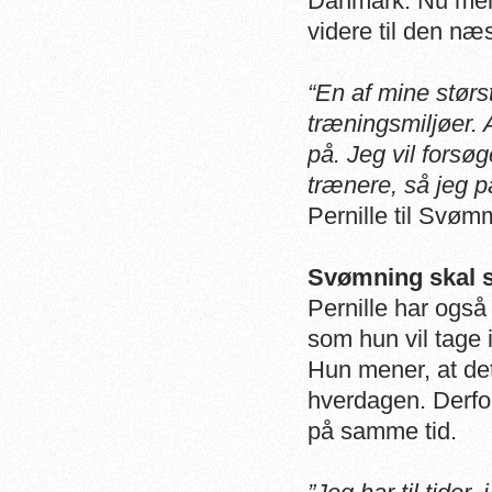
Danmark. Nu mener
videre til den næ
“En af mine størst
træningsmiljøer. 
på.
Jeg vil forsøg
trænere, så jeg på
Pernille til Svøm
Svømning skal se
Pernille har også 
som hun vil tage 
Hun mener, at de
hverdagen. Derfor
på samme tid.