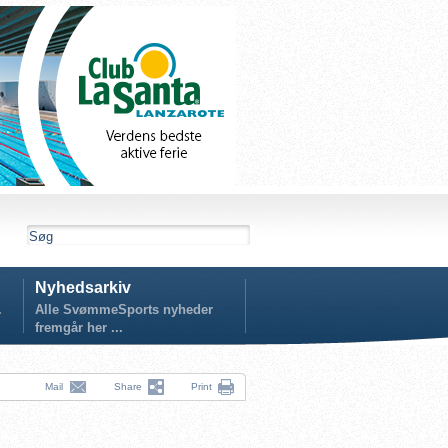
Nyhedsarkiv
.
Alle SvømmeSports nyheder
fremgår her ...
Mail
Share
Print