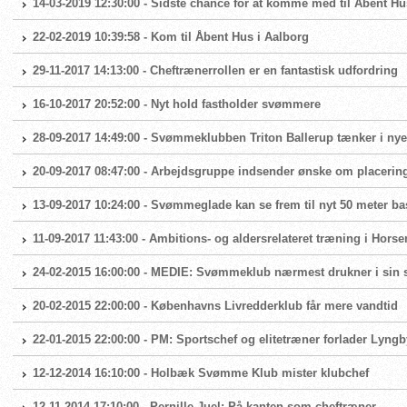
14-03-2019 12:30:00 - Sidste chance for at komme med til Åbent Hu
22-02-2019 10:39:58 - Kom til Åbent Hus i Aalborg
29-11-2017 14:13:00 - Cheftrænerrollen er en fantastisk udfordring
16-10-2017 20:52:00 - Nyt hold fastholder svømmere
28-09-2017 14:49:00 - Svømmeklubben Triton Ballerup tænker i ny
20-09-2017 08:47:00 - Arbejdsgruppe indsender ønske om placerin
13-09-2017 10:24:00 - Svømmeglade kan se frem til nyt 50 meter ba
11-09-2017 11:43:00 - Ambitions- og aldersrelateret træning i Ho
24-02-2015 16:00:00 - MEDIE: Svømmeklub nærmest drukner i sin 
20-02-2015 22:00:00 - Københavns Livredderklub får mere vandtid
22-01-2015 22:00:00 - PM: Sportschef og elitetræner forlader Ly
12-12-2014 16:10:00 - Holbæk Svømme Klub mister klubchef
12-11-2014 17:10:00 - Pernille Juel: På kanten som cheftræner