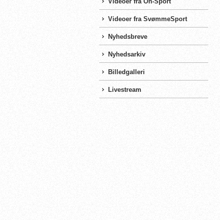
Videoer fra On-Sport
Videoer fra SvømmeSport
Nyhedsbreve
Nyhedsarkiv
Billedgalleri
Livestream