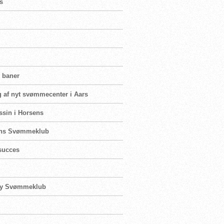
s
e baner
g af nyt svømmecenter i Aars
ssin i Horsens
rsens Svømmeklub
succes
ngby Svømmeklub