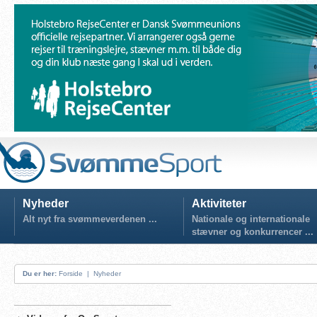
Nyheder
Aktiviteter
Alt nyt fra svømmeverdenen ...
Nationale og internationale
stævner og konkurrencer ...
Du er her:
Forside
|
Nyheder