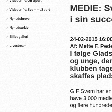
Videoer fra On-Sport
MEDIE: S
Videoer fra SvømmeSport
i sin suc
Nyhedsbreve
Nyhedsarkiv
Billedgalleri
24-02-2015 16:00
Af: Mette F. Ped
Livestream
I følge Glad
og unge, der
klubben tag
skaffes plad
GIF Svøm har en 
have 3.000 medle
og flere hundrede 