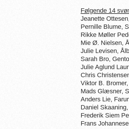
Følgende 14 svø
Jeanette Ottesen
Pernille Blume,
Rikke Møller Pe
Mie Ø. Nielsen,
Julie Levisen, Å
Sarah Bro, Gent
Julie Aglund Lau
Chris Christens
Viktor B. Bromer
Mads Glæsner, S
Anders Lie, Fa
Daniel Skaanin
Frederik Siem P
Frans Johannese