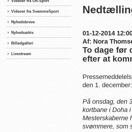
Videoer fra On-Sport
Nedtællin
Videoer fra SvømmeSport
Nyhedsbreve
01-12-2014 12:00
Nyhedsarkiv
Af: Nora Thoms
Billedgalleri
To dage før 
Livestream
efter at kom
Pressemeddelels
den 1. december:
På onsdag, den 3
kortbane i Doha i
Mesterskaberne h
svømmere, som s