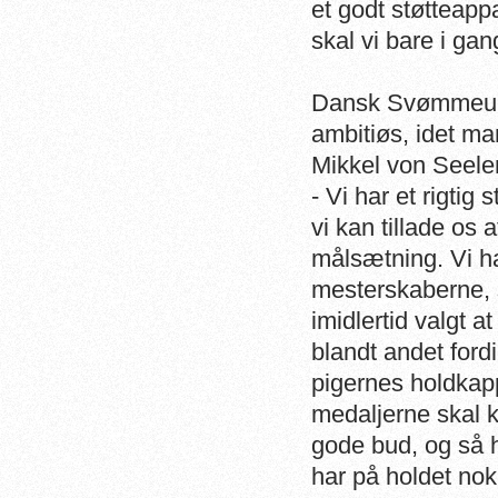
et godt støtteap
skal vi bare i ga
Dansk Svømmeuni
ambitiøs, idet ma
Mikkel von Seele
- Vi har et rigtig
vi kan tillade os
målsætning. Vi ha
mesterskaberne, s
imidlertid valgt 
blandt andet fordi 
pigernes holdkapp
medaljerne skal 
gode bud, og så h
har på holdet n