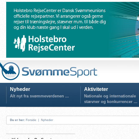
Nyheder
Aktiviteter
Alt nyt fra svømmeverdenen ...
Nationale og internationale
stævner og konkurrencer ...
Du er her:
Forside
|
Nyheder