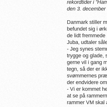
rekordtider i ”Ha
den 3. december 
Danmark stiller 
befundet sig i ørk
de lidt fremmed
Juba, udtaler sål
- Jeg synes stemn
trygge og glade, 
gerne vil i gang 
tegn, så der er ik
svømmernes præst
der endvidere om 
- Vi er kommet her
at se på rammerne
rammer VM skal af