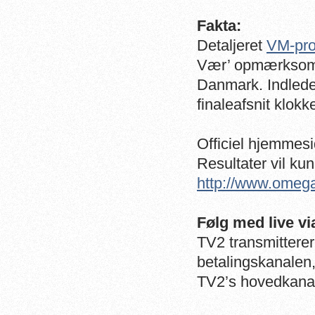
Fakta:
Detaljeret
VM-pr
Vær’ opmærksom p
Danmark. Indleden
finaleafsnit klokk
Officiel hjemmes
Resultater vil ku
http://www.omeg
Følg med live vi
TV2 transmitterer
betalingskanalen,
TV2’s hovedkana