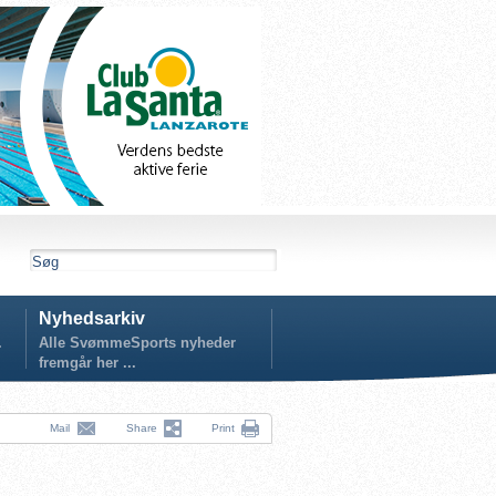
Nyhedsarkiv
.
Alle SvømmeSports nyheder
fremgår her ...
Mail
Share
Print