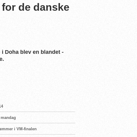
 for de danske
i Doha blev en blandet -
e.
14
vn mandag
femmer i VM-finalen