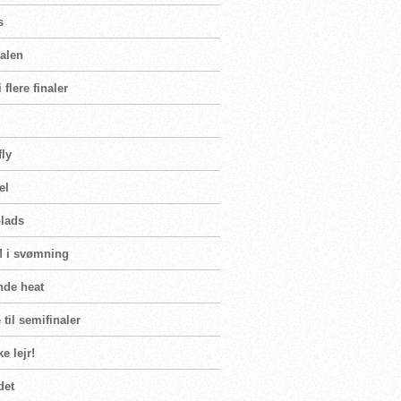
s
nalen
flere finaler
fly
el
plads
VM i svømning
nde heat
til semifinaler
e lejr!
det