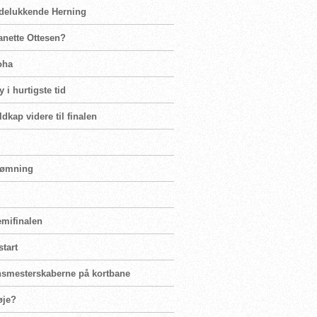
 udelukkende Herning
eanette Ottesen?
oha
y i hurtigste tid
kap videre til finalen
svømning
emifinalen
start
ensmesterskaberne på kortbane
øje?