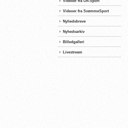
Videoer fra On-Sport
Videoer fra SvømmeSport
Nyhedsbreve
Nyhedsarkiv
Billedgalleri
Livestream