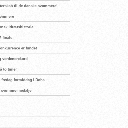
sterskab til de danske svømmere!
svømmere
dansk idrætshistorie
-finale
konkurrence er fundet
ig verdensrekord
å to timer
ler fredag formiddag i Doha
nsk svømme-medalje