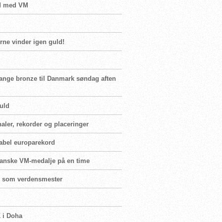
ed med VM
ne vinder igen guld!
gange bronze til Danmark søndag aften
uld
naler, rekorder og placeringer
abel europarekord
 danske VM-medalje på en time
er som verdensmester
K i Doha