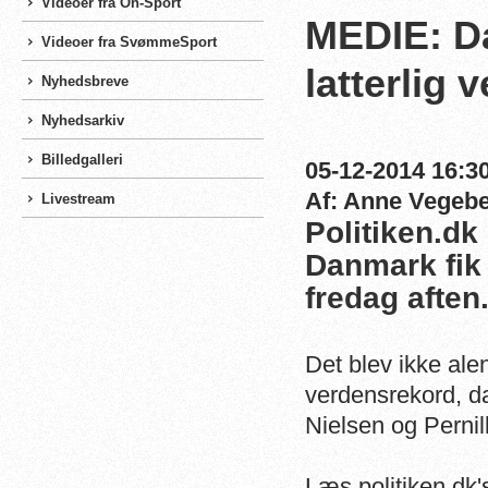
Videoer fra On-Sport
MEDIE: D
Videoer fra SvømmeSport
latterlig
Nyhedsbreve
Nyhedsarkiv
Billedgalleri
05-12-2014 16:30
Af: Anne Vegeb
Livestream
Politiken.dk
Danmark fik 
fredag aften
Det blev ikke ale
verdensrekord, d
Nielsen og Pernil
Læs politiken.dk'