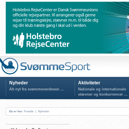
Nyheder
Aktiviteter
Alt nyt fra svømmeverdenen ...
Nationale og internationale
stævner og konkurrencer ...
Du er her:
Forside
|
Nyheder