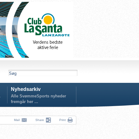
Nyhedsarkiv
.
Alle SvømmeSports nyheder
fremgår her ...
Mail
Share
Print