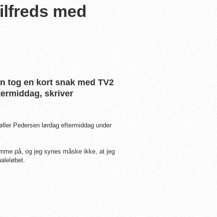
tilfreds med
un tog en kort snak med TV2
ftermiddag, skriver
Møller Pedersen lørdag eftermiddag under
ømme på, og jeg synes måske ikke, at jeg
naleløbet.