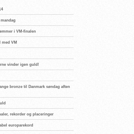
14
vn mandag
femmer i VM-finalen
ed med VM
ne vinder igen guld!
gange bronze til Danmark søndag aften
uld
naler, rekorder og placeringer
abel europarekord