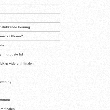
 udelukkende Herning
eanette Ottesen?
oha
y i hurtigste tid
kap videre til finalen
svømning
vømmere
emifinalen