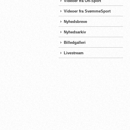
Videoer fra On-Sport
Videoer fra SvømmeSport
Nyhedsbreve
Nyhedsarkiv
Billedgalleri
Livestream