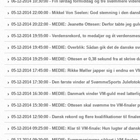
06-12-2014 10:30:00 - Fin lørdag formiddag og tre svømmere videre 
05-12-2014 22:00:00 - Mikkel Von Seelen: God stemning i den dansk
05-12-2014 20:22:00 - MEDIE: Jeanette Ottesen: Derfor tabte jeg gul
05-12-2014 19:55:00 - Verdensrekord, to medaljer og ét verdensme
05-12-2014 19:45:00 - MEDIE: Overblik: Sådan gik det de danske 
05-12-2014 19:25:00 - MEDIE: Ottesen er 0,38 sekund fra at skrive 
05-12-2014 17:45:00 - MEDIE: Rikke Møller japper sig i endnu en VM
05-12-2014 17:30:00 - Den første vinder af SvømmeSports Julefoto
05-12-2014 16:30:00 - MEDIE: Danmark vinder VM-guld med latterl
05-12-2014 15:30:00 - MEDIE: Ottesen skal svømme tre VM-finaler p
05-12-2014 12:50:00 - Dansk rekord og flere kvalifikationer til fina
05-12-2014 09:25:00 - MEDIE: Klar til VM-finale: Hun lugter af da
05-12-2014 09:20:00 - MEDIE: Svømmepigerne sikkert i VM-finalen