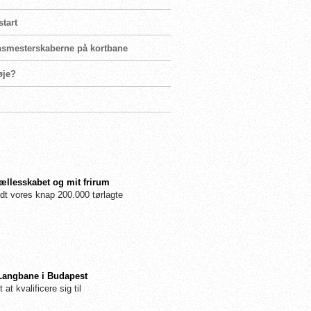
start
ensmesterskaberne på kortbane
øje?
fællesskabet og mit frirum
dt vores knap 200.000 tørlagte
 Langbane i Budapest
 at kvalificere sig til