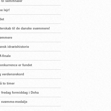
til semifinaler
e lejr!
det
sterskab til de danske svømmere!
svømmere
dansk idrætshistorie
-finale
konkurrence er fundet
ig verdensrekord
å to timer
ler fredag formiddag i Doha
nsk svømme-medalje