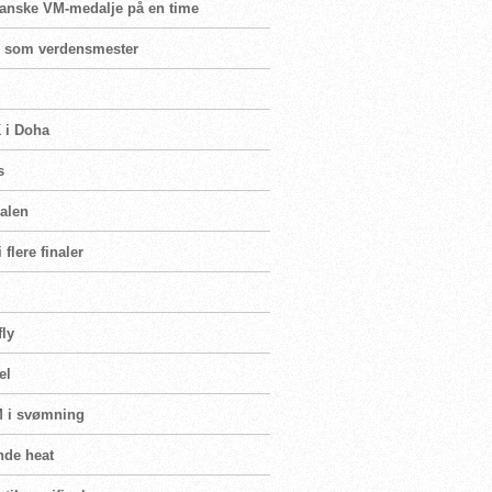
 danske VM-medalje på en time
er som verdensmester
K i Doha
s
nalen
flere finaler
fly
el
VM i svømning
nde heat