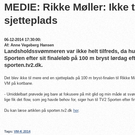
MEDIE: Rikke Møller: Ikke 
sjetteplads
06-12-2014 17:30:00:
Af: Anne Vegeberg Hansen
Landsholdssvømmeren var ikke helt tilfreds, da h
Sporten efter sit finaleløb på 100 m bryst lørdag e
sporten.tv2.dk.
Det blev ikke til mere end en sjetteplads på 100 m bryst-finalen til Rikke 
VM på kortbane.
- Umiddelbart prøvede jeg bare at fokusere på mit glid og min måde at sv
lige fik det flow, som jeg havde behov for, siger hun til TV2 Sporten efter fi
Du kan læse artiklen på sporten.tv2.dk
her
.
Tags:
VM-K 2014