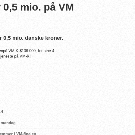
 0,5 mio. på VM
er 0,5 mio. danske kroner.
enpå VM-K $106.000, for sine 4
tjeneste på VM-K!
14
vn mandag
femmer i VM-finalen