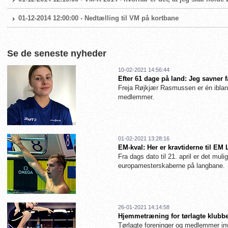
01-12-2014 12:00:00 - Nedtælling til VM på kortbane
Se de seneste nyheder
10-02-2021 14:56:44
Efter 61 dage på land: Jeg savner 
Freja Røjkjær Rasmussen er én iblan
medlemmer.
01-02-2021 13:28:16
EM-kval: Her er kravtiderne til EM
Fra dags dato til 21. april er det muligt
europamesterskaberne på langbane.
26-01-2021 14:14:58
Hjemmetræning for tørlagte klubbe
Tørlagte foreninger og medlemmer inv