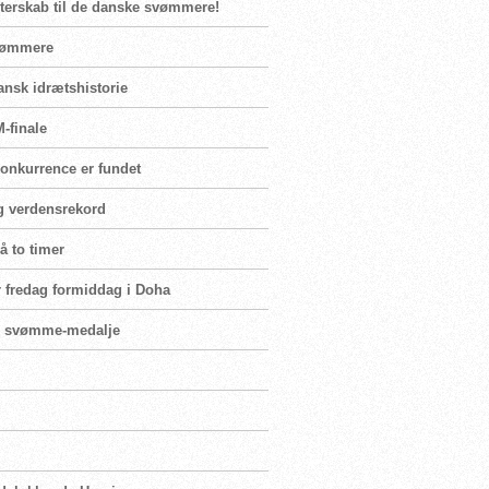
sterskab til de danske svømmere!
svømmere
dansk idrætshistorie
-finale
konkurrence er fundet
ig verdensrekord
å to timer
ler fredag formiddag i Doha
nsk svømme-medalje