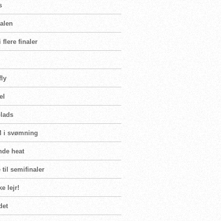
s
nalen
flere finaler
fly
el
plads
VM i svømning
nde heat
til semifinaler
e lejr!
det