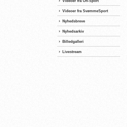
Videoer fra On-Sport
Videoer fra SvømmeSport
Nyhedsbreve
Nyhedsarkiv
Billedgalleri
Livestream