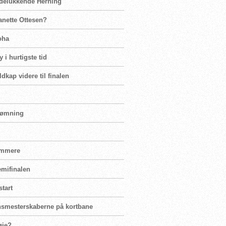
 udelukkende Herning
eanette Ottesen?
oha
y i hurtigste tid
kap videre til finalen
svømning
vømmere
emifinalen
start
ensmesterskaberne på kortbane
øje?