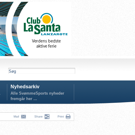
Nyhedsarkiv
.
Alle SvømmeSports nyheder
fremgår her ...
Mail
Share
Print