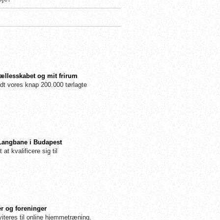
fællesskabet og mit frirum
dt vores knap 200.000 tørlagte
 Langbane i Budapest
 at kvalificere sig til
r og foreninger
iteres til online hjemmetræning.