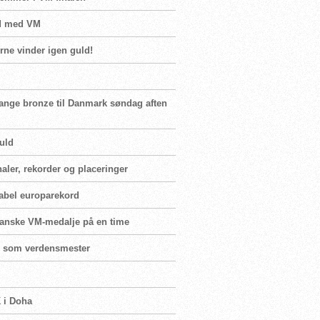
ed med VM
ne vinder igen guld!
gange bronze til Danmark søndag aften
uld
naler, rekorder og placeringer
abel europarekord
 danske VM-medalje på en time
er som verdensmester
K i Doha