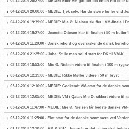
04-12-2014 20:27:00 - MEDIE: Efter VM gælder det enten Rio eller
04-12-2014 20:00:00 - MEDIE: Tjek selv: Har du større bøffer end J
04-12-2014 19:39:00 - MEDIE: Mie Ø. Nielsen skuffer i VM-finale i D
04-12-2014 19:27:00 - Jeanette Ottesen klar til finalen i 50 m butterfl
04-12-2014 11:20:00 - Dansk rekord og overraskende dansk herrehold
03-12-2014 21:25:00 - Juba: Stille men solid start for DK til VM-K
03-12-2014 18:53:00 - Mie Ø. Nielsen videre til finalen i 100 m ryg
03-12-2014 12:15:00 - MEDIE: Rikke Møller videre i 50 m bryst
03-12-2014 12:10:00 - MEDIE: Godkendt VM-start for de danske s
03-12-2014 12:05:00 - MEDIE: VM i Qatar: Mie Ø. sikkert videre til s
03-12-2014 11:47:00 - MEDIE: Mie Ø. Nielsen får bedste danske VM-
03-12-2014 11:25:00 - Flot start for de danske svømmere ved Verd
01-12-2014 12:10:00 - VM-K 2014 - hvornår er det, at jeg skal holde 