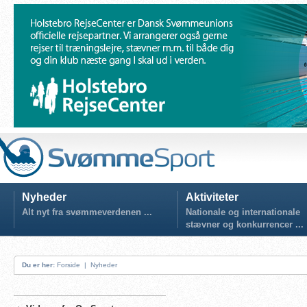
Nyheder
Aktiviteter
Alt nyt fra svømmeverdenen ...
Nationale og internationale
stævner og konkurrencer ...
Du er her:
Forside
|
Nyheder