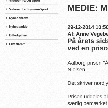
Videoer fra On-Sport
MEDIE: Mi
Videoer fra SvømmeSport
Nyhedsbreve
29-12-2014 10:50
Nyhedsarkiv
Af: Anne Vegeb
Billedgalleri
På årets si
Livestream
ved en priso
Aalborg-prisen "
Nielsen.
Det skriver nordj
Prisen uddeles alt
særlig bemærket i