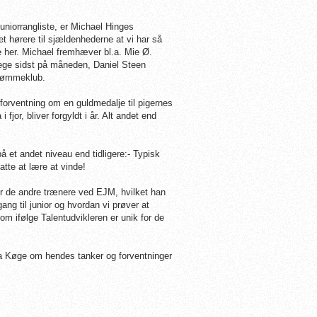
niorrangliste, er Michael Hinges
t hørere til sjældenhederne at vi har så
re her. Michael fremhæver bl.a. Mie Ø.
ge sidst på måneden, Daniel Steen
vømmeklub.
 forventning om en guldmedalje til pigernes
jor, bliver forgyldt i år. Alt andet end
 et andet niveau end tidligere:- Typisk
atte at lære at vinde!
for de andre trænere ved EJM, hvilket han
ang til junior og hvordan vi prøver at
m ifølge Talentudvikleren er unik for de
a Køge om hendes tanker og forventninger