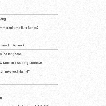
 gang
ømmerhallerne ikke åbnes?
 hjem til Danmark
 VM på langbane
Ø. Nielsen i Aalborg Lufthavn
re en mesterskabshal”
il