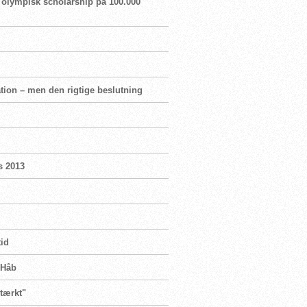
er olympisk scholarship på 100.000
tion – men den rigtige beslutning
s 2013
tid
 Håb
stærkt"