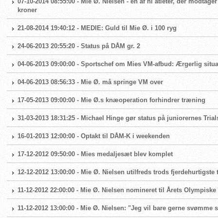
07-10-2014 08:55:00 - Mie Ø. Nielsen - én af ni atleter, der modtag
kroner
21-08-2014 19:40:12 - MEDIE: Guld til Mie Ø. i 100 ryg
24-06-2013 20:55:20 - Status på DÅM gr. 2
04-06-2013 09:00:00 - Sportschef om Mies VM-afbud: Ærgerlig situa
04-06-2013 08:56:33 - Mie Ø. må springe VM over
17-05-2013 09:00:00 - Mie Ø.s knæoperation forhindrer træning
31-03-2013 18:31:25 - Michael Hinge gør status på juniorernes Trial
16-01-2013 12:00:00 - Optakt til DÅM-K i weekenden
17-12-2012 09:50:00 - Mies medaljesæt blev komplet
12-12-2012 13:00:00 - Mie Ø. Nielsen utilfreds trods fjerdehurtigste 
11-12-2012 22:00:00 - Mie Ø. Nielsen nomineret til Årets Olympiske
11-12-2012 13:00:00 - Mie Ø. Nielsen: "Jeg vil bare gerne svømme 