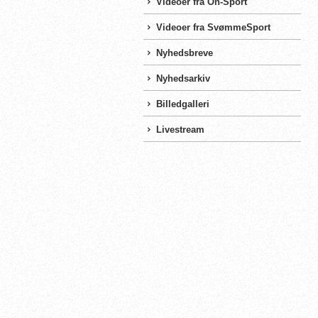
Videoer fra On-Sport
Videoer fra SvømmeSport
Nyhedsbreve
Nyhedsarkiv
Billedgalleri
Livestream