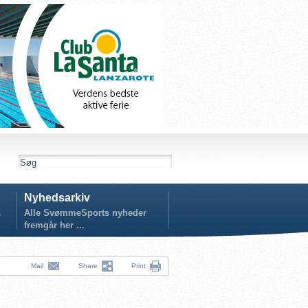
Nyhedsarkiv
.
Alle SvømmeSports nyheder
fremgår her ...
Mail
Share
Print