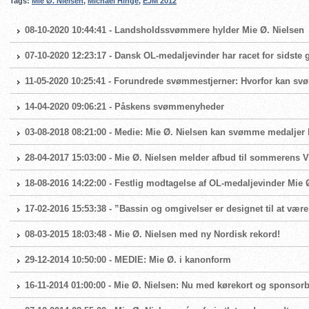
Tags:
Mie Ø. Nielsen
,
Michael Hinge
,
EJM 2012
08-10-2020 10:44:41 - Landsholdssvømmere hylder Mie Ø. Nielsen
07-10-2020 12:23:17 - Dansk OL-medaljevinder har racet for sidste
11-05-2020 10:25:41 - Forundrede svømmestjerner: Hvorfor kan sv
14-04-2020 09:06:21 - Påskens svømmenyheder
03-08-2018 08:21:00 - Medie: Mie Ø. Nielsen kan svømme medaljer
28-04-2017 15:03:00 - Mie Ø. Nielsen melder afbud til sommerens
18-08-2016 14:22:00 - Festlig modtagelse af OL-medaljevinder Mie 
17-02-2016 15:53:38 - ”Bassin og omgivelser er designet til at væ
08-03-2015 18:03:48 - Mie Ø. Nielsen med ny Nordisk rekord!
29-12-2014 10:50:00 - MEDIE: Mie Ø. i kanonform
16-11-2014 01:00:00 - Mie Ø. Nielsen: Nu med kørekort og sponsorb