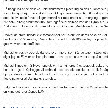
på hans forventninger til stævnet.
På baggrund af de danske juniorsvømmeres placering på den europæiske ju
forventninger høje: - Resultatmæssigt ligger svømmerne til 3-6 medaljer. De
store individuelle forventninger, men vi har med en ret stærk årgang at gø
Nielsen Aalborg Svømmeklub, som også skal deltage ved de Olympiske Le
Andersen fra Horsens Svømmeklub samt Christina Munkholm fra Køge S
Udover de store individuelle forhåbninger har Talentudvikleren også en klar
holdkap i 4 x100 medley:- Vores bronzemedalje i 4x100 medley for piger fra i f
guld vil være en skuffelse.
Michael er positiv over de danske svømmere, som i år deltager i stævnet på
siger jeg, at EJM er en læreplatform - men det er nu udvidet til også at omf
Michael Hinge er i år blevet spurgt, om han vil forestå et teoretisk oplæg 
har takket ja til. Oplægget vil omhandle den danske selektionspolitik fra årg
hjælpe klubberne med blandt andet testning og træningslejre – et område so
fleste nationer af Danmarks størrelse.
Følg med imorgen, hvor SvømmeSport har talt med Christina Munkholm fr
omkring det forestående EJM.