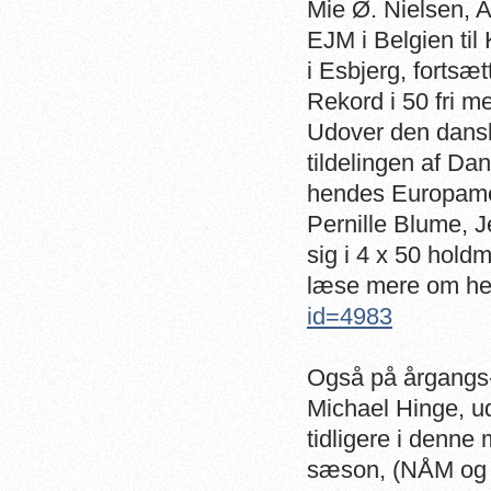
Mie Ø. Nielsen, A
EJM i Belgien til 
i Esbjerg, fortsæt
Rekord i 50 fri m
Udover den dansk
tildelingen af D
hendes Europame
Pernille Blume, 
sig i 4 x 50 hold
læse mere om he
id=4983
Også på årgangs- 
Michael Hinge, ud
tidligere i denne
sæson, (NÅM og E