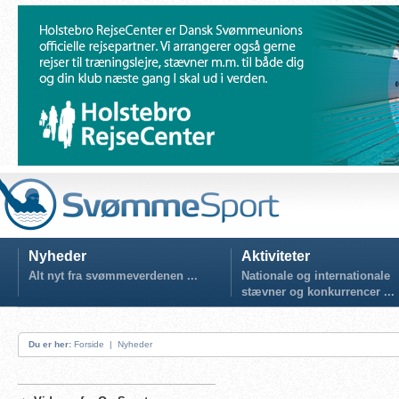
Nyheder
Aktiviteter
Alt nyt fra svømmeverdenen ...
Nationale og internationale
stævner og konkurrencer ...
Du er her:
Forside
|
Nyheder