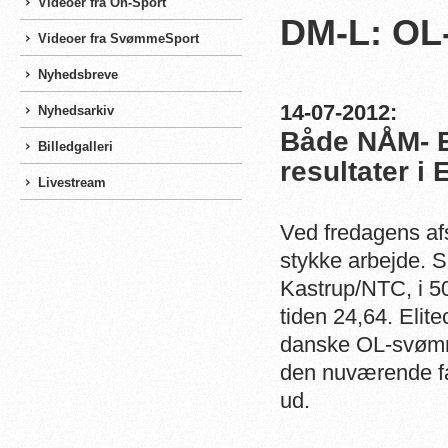
Videoer fra On-Sport
DM-L: OL
Videoer fra SvømmeSport
Nyhedsbreve
14-07-2012:
Nyhedsarkiv
Både NÅM- 
Billedgalleri
resultater i 
Livestream
Ved fredagens af
stykke arbejde. 
Kastrup/NTC, i 50
tiden 24,64. Elit
danske OL-svømme
den nuværende fa
ud.