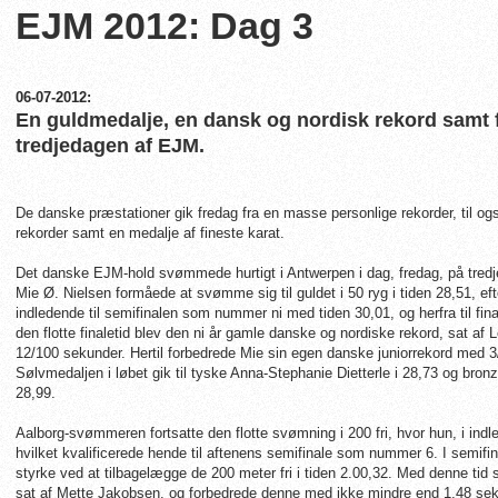
EJM 2012: Dag 3
06-07-2012:
En guldmedalje, en dansk og nordisk rekord samt f
tredjedagen af EJM.
De danske præstationer gik fredag fra en masse personlige rekorder, til og
rekorder samt en medalje af fineste karat.
Det danske EJM-hold svømmede hurtigt i Antwerpen i dag, fredag, på tre
Mie Ø. Nielsen formåede at svømme sig til guldet i 50 ryg i tiden 28,51, ef
indledende til semifinalen som nummer ni med tiden 30,01, og herfra til fi
den flotte finaletid blev den ni år gamle danske og nordiske rekord, sat af 
12/100 sekunder. Hertil forbedrede Mie sin egen danske juniorrekord med 
Sølvmedaljen i løbet gik til tyske Anna-Stephanie Dietterle i 28,73 og bronze
28,99.
Aalborg-svømmeren fortsatte den flotte svømning i 200 fri, hvor hun, i indl
hvilket kvalificerede hende til aftenens semifinale som nummer 6. I semif
styrke ved at tilbagelægge de 200 meter fri i tiden 2.00,32. Med denne tid 
sat af Mette Jakobsen, og forbedrede denne med ikke mindre end 1,48 se