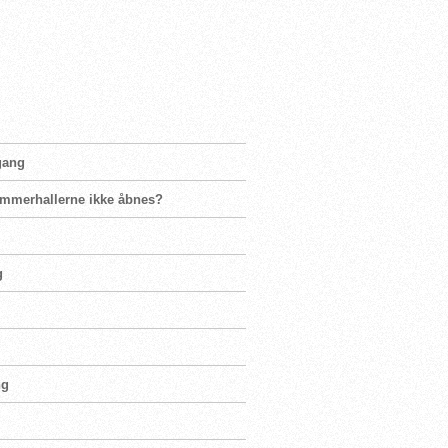
 gang
ømmerhallerne ikke åbnes?
g
ng