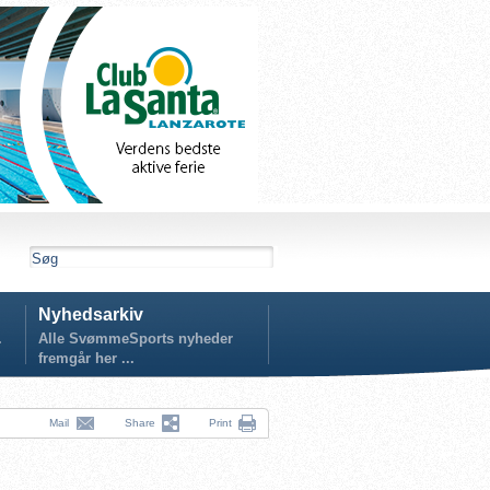
Nyhedsarkiv
.
Alle SvømmeSports nyheder
fremgår her ...
Mail
Share
Print