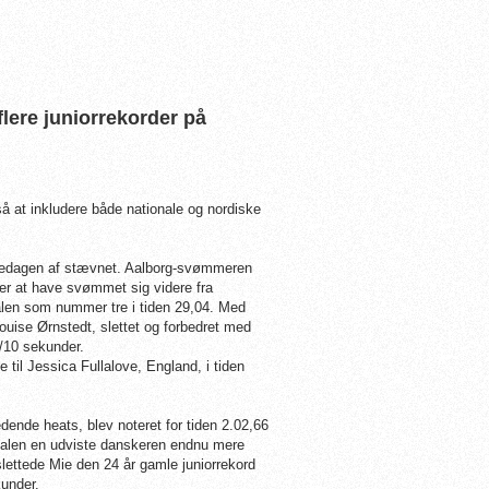
lere juniorrekorder på
så at inkludere både nationale og nordiske
djedagen af stævnet. Aalborg-svømmeren
ter at have svømmet sig videre fra
nalen som nummer tre i tiden 29,04. Med
Louise Ørnstedt, slettet og forbedret med
3/10 sekunder.
 til Jessica Fullalove, England, i tiden
edende heats, blev noteret for tiden 2.02,66
inalen en udviste danskeren endnu mere
slettede Mie den 24 år gamle juniorrekord
kunder.