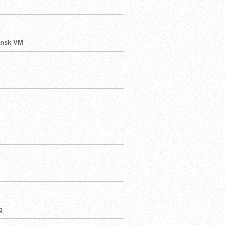
dansk VM
g