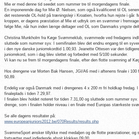
Mie er med denne tid seedet som nummer tre til morgendagens finale.
En imponerende dag for Mie Ø. Nielsen, som også kvalificeret til OL sene
det resterende OL-hold på træningslejr i Kroatien, hvorfra hun rejste i går. 
kroppen, er dagens præstation af Mie et udtryk om en svømmer i fremrage
følge Mie, når hun inden længe deltager ved OL som Danmarks yngste del
Christina Munkholm fra Køge Svømmeklub, svømmede ved fredagens indlede
sluttede som nummer syv. I semifinalen blev det endnu engang til en syv
i den nye danske juniorrekordtid 1.00,93. Jeanette Ottesen var den tidlige
juniorrekord, som i dag blev slettet og forbedret med 5/100 sekunder.
Vi kan nu se frem til morgendagens finale, efter den flotte svømning af 
Hos drengene var Morten Bak Hansen, JGI/A6 med i aftenens finale i 100 fri
50,89.
Endelig var også Danmark med i drengenes 4 x 200 m fri holdkap fredag. I in
finaleplads i tiden 7.29,97.
I finalen blev holdet noteret for tiden 7.31,00 og sluttede som nummer syv.
drenge, som i finalen holder niveau i en finale med Europas stærkeste s
Se alle dagens resultater på:
www.europeanjuniors2012.be/070Results/results.php
SvømmeSport ønsker tillykke med medaljen og de flotte præstationer, og se
fortsætter med indledende afsnit klokken 09.00.