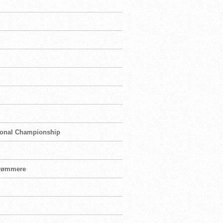
tional Championship
svømmere