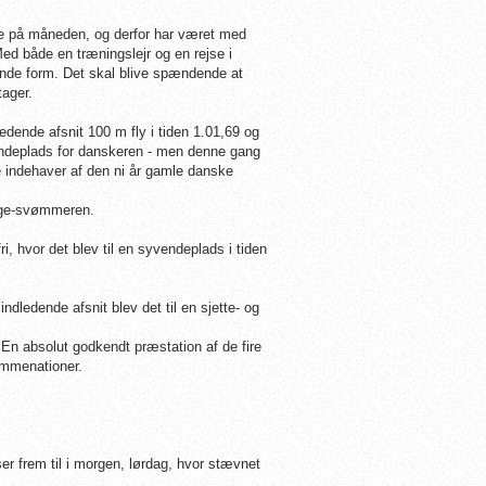
re på måneden, og derfor har været med
Med både en træningslejr og en rejse i
nde form. Det skal blive spændende at
tager.
nde afsnit 100 m fly i tiden 1.01,69 og
endeplads for danskeren - men denne gang
re indehaver af den ni år gamle danske
Køge-svømmeren.
, hvor det blev til en syvendeplads i tiden
dledende afsnit blev det til en sjette- og
 En absolut godkendt præstation af de fire
vømmenationer.
r frem til i morgen, lørdag, hvor stævnet