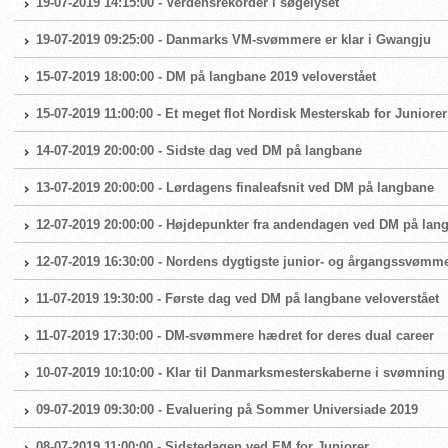
19-07-2019 14:15:00 - Verdensrekorder i søgelyset
19-07-2019 09:25:00 - Danmarks VM-svømmere er klar i Gwangju
15-07-2019 18:00:00 - DM på langbane 2019 veloverstået
15-07-2019 11:00:00 - Et meget flot Nordisk Mesterskab for Juniorer
14-07-2019 20:00:00 - Sidste dag ved DM på langbane
13-07-2019 20:00:00 - Lørdagens finaleafsnit ved DM på langbane
12-07-2019 20:00:00 - Højdepunkter fra andendagen ved DM på lan
12-07-2019 16:30:00 - Nordens dygtigste junior- og årgangssvømme
11-07-2019 19:30:00 - Første dag ved DM på langbane veloverstået
11-07-2019 17:30:00 - DM-svømmere hædret for deres dual career
10-07-2019 10:10:00 - Klar til Danmarksmesterskaberne i svømning
09-07-2019 09:30:00 - Evaluering på Sommer Universiade 2019
08-07-2019 11:00:00 - Sidstedagen ved EM for Juniorer