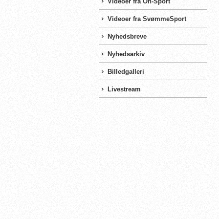
Videoer fra On-Sport
Videoer fra SvømmeSport
Nyhedsbreve
Nyhedsarkiv
Billedgalleri
Livestream