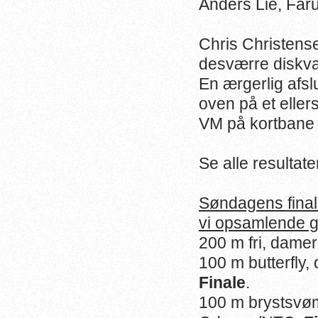
Anders Lie, Fa
Chris Christens
desværre diskvalif
En ærgerlig afs
oven på et ellers 
VM på kortbane 
Se alle resultat
Søndagens final
vi opsamlende gl
200 m fri, damer
100 m butterfly,
Finale
.
100 m brystsvøm