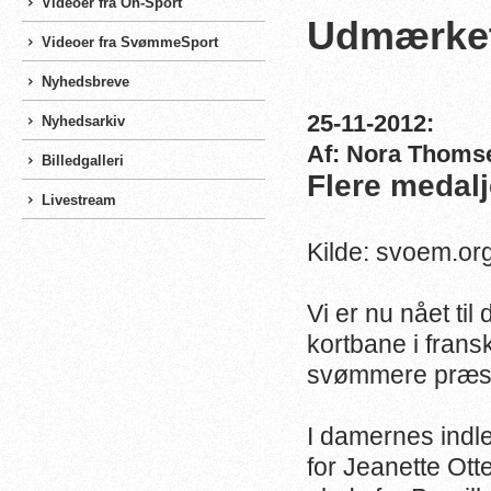
Videoer fra On-Sport
Udmærket
Videoer fra SvømmeSport
Nyhedsbreve
25-11-2012:
Nyhedsarkiv
Af: Nora Thoms
Billedgalleri
Flere medalj
Livestream
Kilde: svoem.or
Vi er nu nået til
kortbane i fran
svømmere præste
I damernes indle
for Jeanette Ott