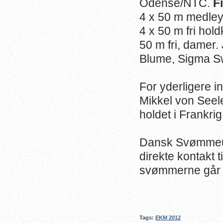
Odense/NTC.
F
4 x 50 m medle
4 x 50 m fri hol
50 m fri, damer.
Blume, Sigma S
For yderligere i
Mikkel von Seel
holdet i Frankrig
Dansk Svømmeuni
direkte kontakt 
svømmerne går v
Tags:
EKM 2012