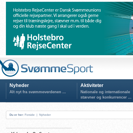
Nyheder
Aktiviteter
Alt nyt fra svømmeverdenen ...
Nationale og internationale
stævner og konkurrencer ...
Du er her:
Forside
|
Nyheder