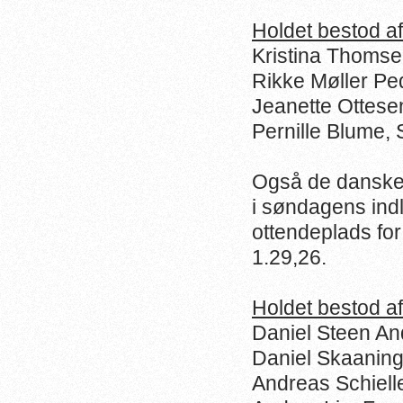
Holdet bestod af
Kristina Thomse
Rikke Møller P
Jeanette Ottese
Pernille Blume,
Også de danske 
i søndagens indl
ottendeplads for
1.29,26.
Holdet bestod af
Daniel Steen A
Daniel Skaaning
Andreas Schiell