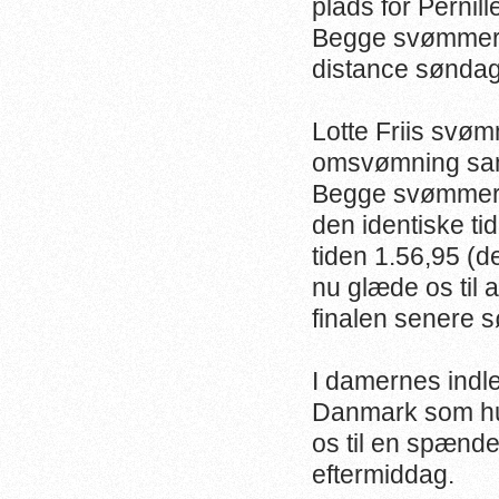
plads for Pernil
Begge svømmere 
distance søndag
Lotte Friis svøm
omsvømning sam
Begge svømmere 
den identiske ti
tiden 1.56,95 (
nu glæde os til 
finalen senere 
I damernes indl
Danmark som hur
os til en spænde
eftermiddag.