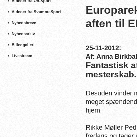
Videoer fra On-Sport
Europarek
Videoer fra SvømmeSport
aften til 
Nyhedsbreve
Nyhedsarkiv
Billedgalleri
25-11-2012:
Af: Anna Birkba
Livestream
Fantastisk a
mesterskab.
Desuden vinder m
meget spændende 
hjem.
Rikke Møller Ped
fredags og tager 