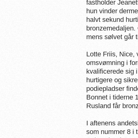
fastholder Jeanet
hun vinder dermed
halvt sekund hurti
bronzemedaljen. Gu
mens sølvet går t
Lotte Friis, Nice,
omsvømning i fo
kvalificerede sig
hurtigere og sikre
podiepladser fin
Bonnet i tiderne
Rusland får bronz
I aftenens andetsi
som nummer 8 i ti