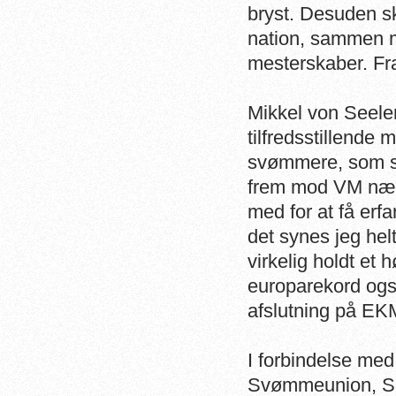
bryst. Desuden s
nation, sammen m
mesterskaber. Fra
Mikkel von Seelen
tilfredsstillende
svømmere, som sk
frem mod VM næs
med for at få erf
det synes jeg hel
virkelig holdt et 
europarekord også 
afslutning på EK
I forbindelse med
Svømmeunion, Sp