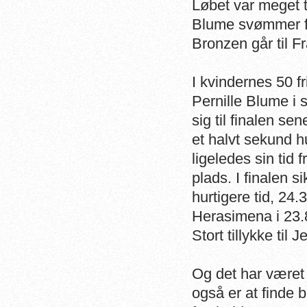
Løbet var meget t
Blume svømmer for
Bronzen går til Fra
I kvindernes 50 f
Pernille Blume i s
sig til finalen se
et halvt sekund h
ligeledes sin tid
plads. I finalen 
hurtigere tid, 24.
Herasimena i 23.85
Stort tillykke til J
Og det har været 
også er at finde b