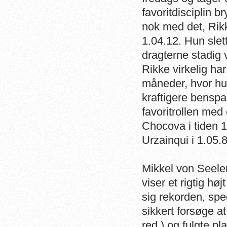
favoritdisciplin 
nok med det, Rikk
1.04.12. Hun slet
dragterne stadig 
Rikke virkelig har
måneder, hvor hu
kraftigere benspa
favoritrollen med 
Chocova i tiden 1
Urzainqui i 1.05.
Mikkel von Seele
viser et rigtig h
sig rekorden, spec
sikkert forsøge a
red.) og fulgte p