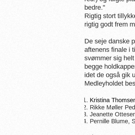
bedre."
Rigtig stort tilly
rigtig godt frem
De seje danske pi
aftenens finale i 
svømmer sig helt 
begge holdkapper
idet de også gik 
Medleyholdet bes
Kristina Thomse
Rikke Møller Pe
Jeanette Ottese
Pernille Blume, 