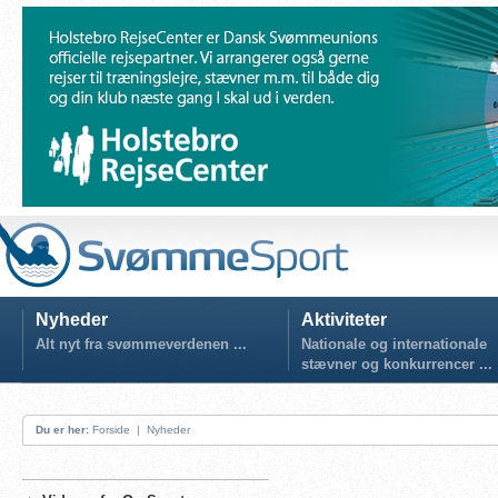
Nyheder
Aktiviteter
Alt nyt fra svømmeverdenen ...
Nationale og internationale
stævner og konkurrencer ...
Du er her:
Forside
|
Nyheder