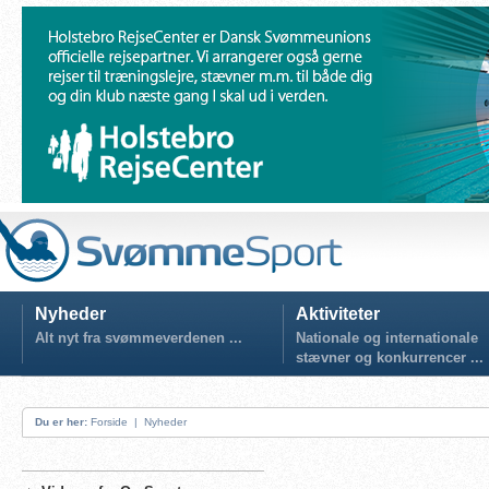
Nyheder
Aktiviteter
Alt nyt fra svømmeverdenen ...
Nationale og internationale
stævner og konkurrencer ...
Du er her:
Forside
|
Nyheder