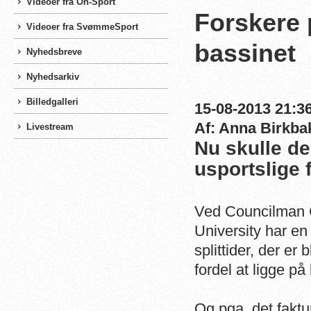
Videoer fra On-Sport
Forskere 
Videoer fra SvømmeSport
bassinet
Nyhedsbreve
Nyhedsarkiv
Billedgalleri
15-08-2013 21:36
Af: Anna Birkba
Livestream
Nu skulle d
usportslige 
Ved Councilman C
University har en
splittider, der er
fordel at ligge p
Og pga. det faktu