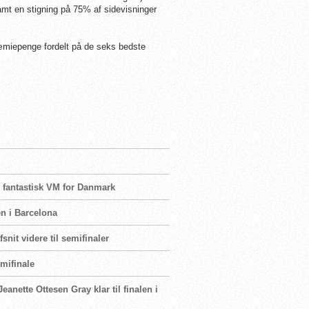
mt en stigning på 75% af sidevisninger
ræmiepenge fordelt på de seks bedste
 fantastisk VM for Danmark
en i Barcelona
snit videre til semifinaler
emifinale
eanette Ottesen Gray klar til finalen i