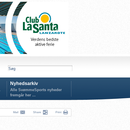
Nyhedsarkiv
.
Alle SvømmeSports nyheder
fremgår her ...
Mail
Share
Print