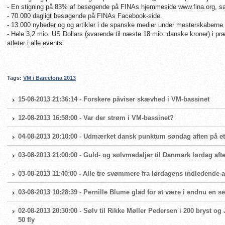
- En stigning på 83% af besøgende på FINAs hjemmeside www.fina.org, sa
- 70.000 dagligt besøgende på FINAs Facebook-side.
- 13.000 nyheder og og artikler i de spanske medier under mesterskaberne
- Hele 3,2 mio. US Dollars (svarende til næste 18 mio. danske kroner) i p
atleter i alle events.
Tags:
VM i Barcelona 2013
15-08-2013 21:36:14 - Forskere påviser skævhed i VM-bassinet
12-08-2013 16:58:00 - Var der strøm i VM-bassinet?
04-08-2013 20:10:00 - Udmærket dansk punktum søndag aften på et
03-08-2013 21:00:00 - Guld- og sølvmedaljer til Danmark lørdag aft
03-08-2013 11:40:00 - Alle tre svømmere fra lørdagens indledende af
03-08-2013 10:28:39 - Pernille Blume glad for at være i endnu en s
02-08-2013 20:30:00 - Sølv til Rikke Møller Pedersen i 200 bryst og J
50 fly