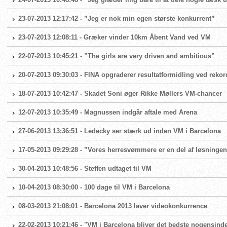
23-07-2013 12:17:42 - ”Jeg er nok min egen største konkurrent”
23-07-2013 12:08:11 - Græker vinder 10km Åbent Vand ved VM
22-07-2013 10:45:21 - ”The girls are very driven and ambitious”
20-07-2013 09:30:03 - FINA opgraderer resultatformidling ved reko
18-07-2013 10:42:47 - Skadet Soni øger Rikke Møllers VM-chancer
12-07-2013 10:35:49 - Magnussen indgår aftale med Arena
27-06-2013 13:36:51 - Ledecky ser stærk ud inden VM i Barcelona
17-05-2013 09:29:28 - ”Vores herresvømmere er en del af løsninge
30-04-2013 10:48:56 - Steffen udtaget til VM
10-04-2013 08:30:00 - 100 dage til VM i Barcelona
08-03-2013 21:08:01 - Barcelona 2013 laver videokonkurrence
22-02-2013 10:21:46 - "VM i Barcelona bliver det bedste nogensind