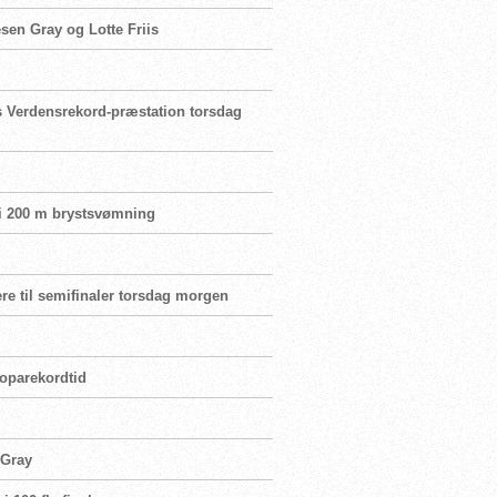
esen Gray og Lotte Friis
ns Verdensrekord-præstation torsdag
 i 200 m brystsvømning
re til semifinaler torsdag morgen
roparekordtid
 Gray