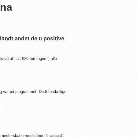
ona
landt andet de 0 positive
 ud af i alt 820 foretagne (i alle
ang var på programmet. De 6 forskellige
il mesterskaberne sluttede 4. august)