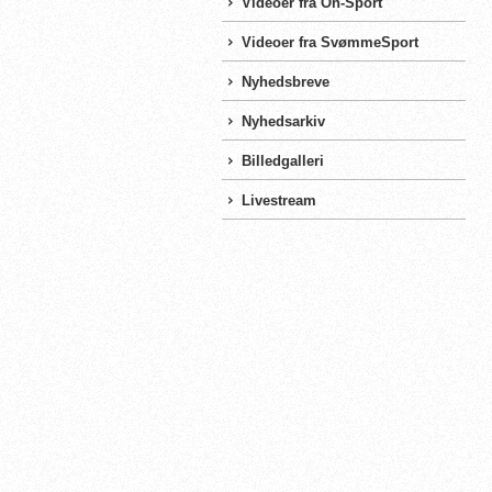
Videoer fra On-Sport
Videoer fra SvømmeSport
Nyhedsbreve
Nyhedsarkiv
Billedgalleri
Livestream