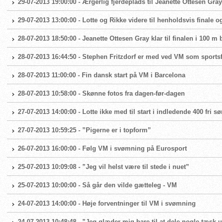
29-07-2013 19:00:00 - Ærgerlig fjerdeplads til Jeanette Ottesen Gray 
29-07-2013 13:00:00 - Lotte og Rikke videre til henholdsvis finale og
28-07-2013 18:50:00 - Jeanette Ottesen Gray klar til finalen i 100 m 
28-07-2013 16:44:50 - Stephen Fritzdorf er med ved VM som sports
28-07-2013 11:00:00 - Fin dansk start på VM i Barcelona
28-07-2013 10:58:00 - Skønne fotos fra dagen-før-dagen
27-07-2013 14:00:00 - Lotte ikke med til start i indledende 400 fri
27-07-2013 10:59:25 - ”Pigerne er i topform”
26-07-2013 16:00:00 - Følg VM i svømning på Eurosport
25-07-2013 10:09:08 - ”Jeg vil helst være til stede i nuet”
25-07-2013 10:00:00 - Så går den vilde gætteleg - VM
24-07-2013 14:00:00 - Høje forventninger til VM i svømning
24-07-2013 10:48:48 - ”Jeg glæder mig bare til at dele nogle tæsk 