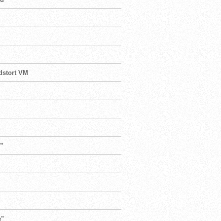
rdstort VM
n”
e"