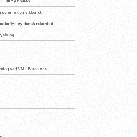
i 100 fly finalen
 semifinale i sikker stil
butterfly i ny dansk rekordtid
fysiolog
 søndag ved VM i Barcelona
ud”