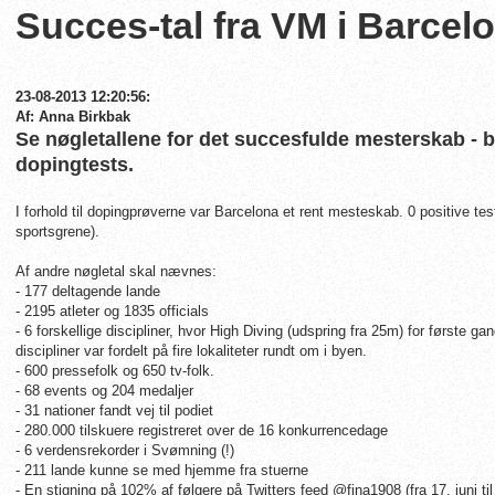
Succes-tal fra VM i Barcel
23-08-2013 12:20:56:
Af: Anna Birkbak
Se nøgletallene for det succesfulde mesterskab - b
dopingtests.
I forhold til dopingprøverne var Barcelona et rent mesteskab. 0 positive tests
sportsgrene).
Af andre nøgletal skal nævnes:
- 177 deltagende lande
- 2195 atleter og 1835 officials
- 6 forskellige discipliner, hvor High Diving (udspring fra 25m) for første g
discipliner var fordelt på fire lokaliteter rundt om i byen.
- 600 pressefolk og 650 tv-folk.
- 68 events og 204 medaljer
- 31 nationer fandt vej til podiet
- 280.000 tilskuere registreret over de 16 konkurrencedage
- 6 verdensrekorder i Svømning (!)
- 211 lande kunne se med hjemme fra stuerne
- En stigning på 102% af følgere på Twitters feed @fina1908 (fra 17. juni t