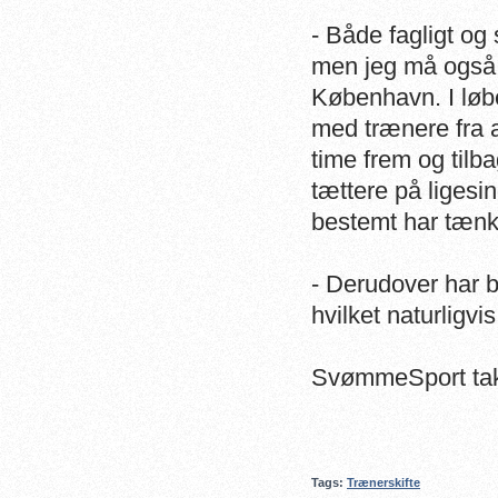
- Både fagligt og s
men jeg må også e
København. I løbet
med trænere fra a
time frem og tilb
tættere på ligesi
bestemt har tænkt
- Derudover har b
hvilket naturligv
SvømmeSport takk
Tags:
Trænerskifte