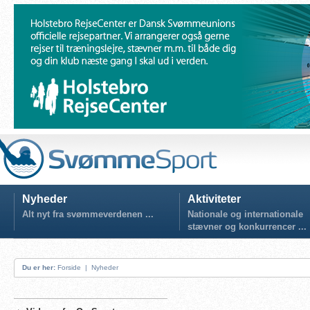
Nyheder
Aktiviteter
Alt nyt fra svømmeverdenen ...
Nationale og internationale
stævner og konkurrencer ...
Du er her:
Forside
|
Nyheder