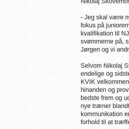
Nikolaj Skovemose
- Jeg skal være m
fokus på juniorer
kvalifikation til
svømmerne på, så 
Jørgen og vi and
Selvom Nikolaj Sk
endelige og sidste
KVIK velkommen. 
hinanden og provo
bedste frem og ud
nye træner bland
kommunikation er,
forhold til at træf