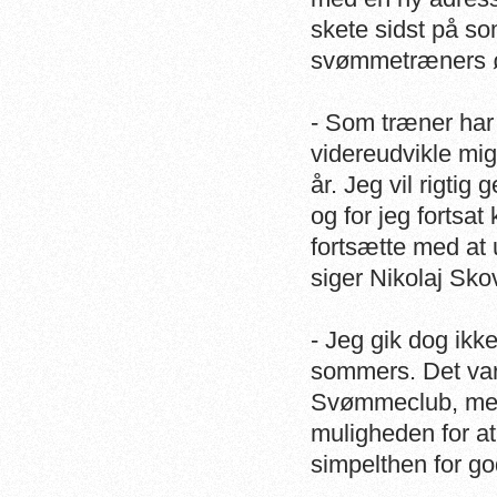
skete sidst på s
svømmetræners øn
- Som træner har 
videreudvikle mig
år. Jeg vil rigti
og for jeg fortsat
fortsætte med at 
siger Nikolaj Sk
- Jeg gik dog ikk
sommers. Det var 
Svømmeclub, men
muligheden for at
simpelthen for god