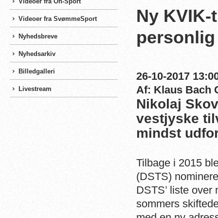
Videoer fra On-Sport
Ny KVIK-t
Videoer fra SvømmeSport
personlig
Nyhedsbreve
Nyhedsarkiv
Billedgalleri
26-10-2017 13:00
Af: Klaus Bach 
Livestream
Nikolaj Sko
vestjyske ti
mindst udfor
Tilbage i 2015 
(DSTS) nomineret 
DSTS’ liste over 
sommers skiftede
med en ny adress