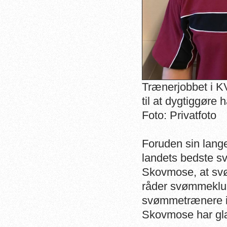
Trænerjobbet i K
til at dygtiggøre
Foto: Privatfoto
Foruden sin lange
landets bedste sv
Skovmose, at svø
råder svømmeklub
svømmetrænere i 
Skovmose har glæ