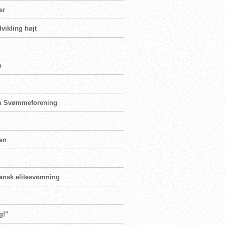
er
vikling højt
b
olm Svømmeforening
ten
dansk elitesvømning
g!”