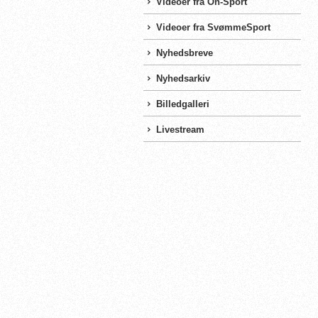
Videoer fra On-Sport
Videoer fra SvømmeSport
Nyhedsbreve
Nyhedsarkiv
Billedgalleri
Livestream