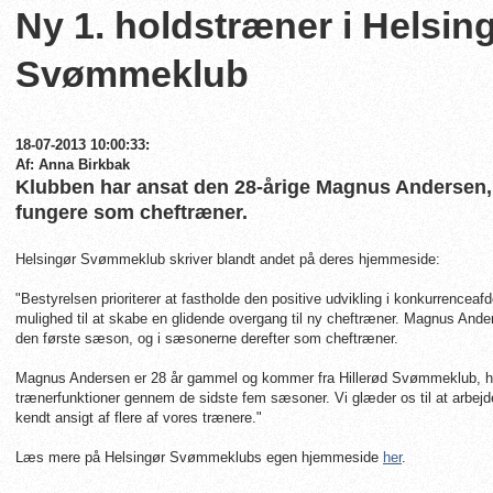
Ny 1. holdstræner i Helsin
Svømmeklub
18-07-2013 10:00:33:
Af: Anna Birkbak
Klubben har ansat den 28-årige Magnus Andersen, 
fungere som cheftræner.
Helsingør Svømmeklub skriver blandt andet på deres hjemmeside:
"Bestyrelsen prioriterer at fastholde den positive udvikling i konkurrenceaf
mulighed til at skabe en glidende overgang til ny cheftræner. Magnus Ande
den første sæson, og i sæsonerne derefter som cheftræner.
Magnus Andersen er 28 år gammel og kommer fra Hillerød Svømmeklub, hvo
trænerfunktioner gennem de sidste fem sæsoner. Vi glæder os til at arbe
kendt ansigt af flere af vores trænere."
Læs mere på Helsingør Svømmeklubs egen hjemmeside
her
.