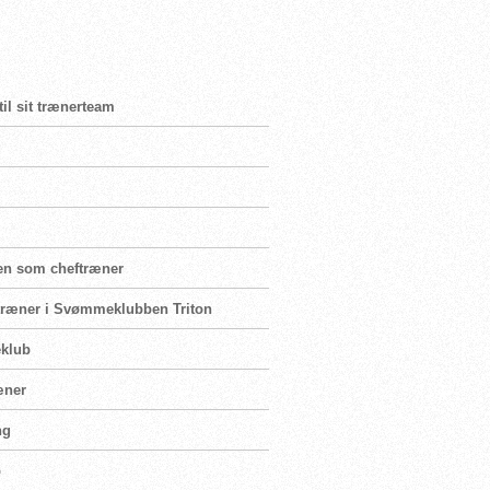
il sit trænerteam
g
sen som cheftræner
itetræner i Svømmeklubben Triton
eklub
æner
ng
b