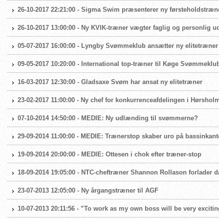
26-10-2017 22:21:00 - Sigma Swim præsenterer ny førsteholdstræn
26-10-2017 13:00:00 - Ny KVIK-træner vægter faglig og personlig ud
05-07-2017 16:00:00 - Lyngby Svømmeklub ansætter ny elitetræner
09-05-2017 10:20:00 - International top-træner til Køge Svømmeklu
16-03-2017 12:30:00 - Gladsaxe Svøm har ansat ny elitetræner
23-02-2017 11:00:00 - Ny chef for konkurrenceafdelingen i Hørsh
07-10-2014 14:50:00 - MEDIE: Ny udlænding til svømmerne?
29-09-2014 11:00:00 - MEDIE: Trænerstop skaber uro på bassinkan
19-09-2014 20:00:00 - MEDIE: Ottesen i chok efter træner-stop
18-09-2014 19:05:00 - NTC-cheftræner Shannon Rollason forlader 
23-07-2013 12:05:00 - Ny årgangstræner til AGF
10-07-2013 20:11:56 - ”To work as my own boss will be very excitin