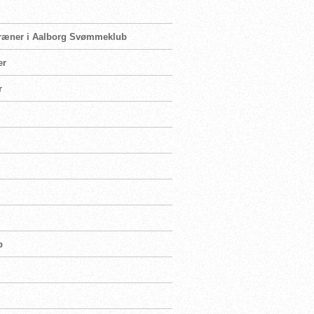
dstræner i Aalborg Svømmeklub
er
r
p