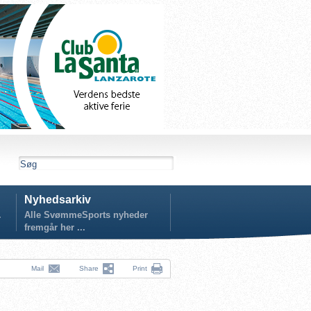
Nyhedsarkiv
.
Alle SvømmeSports nyheder
fremgår her ...
Mail
Share
Print