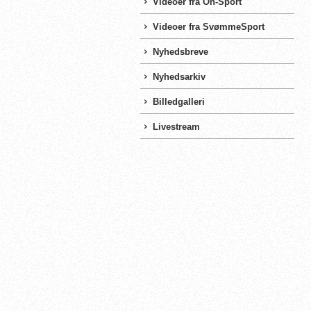
Videoer fra On-Sport
Videoer fra SvømmeSport
Nyhedsbreve
Nyhedsarkiv
Billedgalleri
Livestream