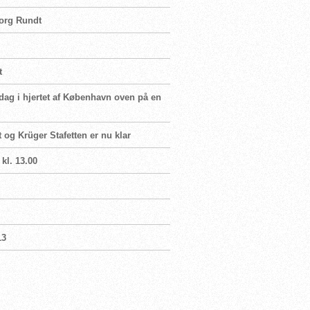
borg Rundt
t
dag i hjertet af København oven på en
t og Krüger Stafetten er nu klar
 kl. 13.00
13