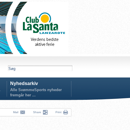
Nyhedsarkiv
.
Alle SvømmeSports nyheder
fremgår her ...
Mail
Share
Print