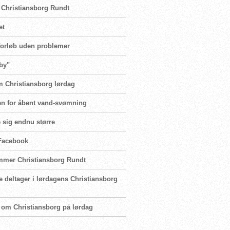
 Christiansborg Rundt
et
forløb uden problemer
by"
m Christiansborg lørdag
sen for åbent vand-svømning
e sig endnu større
 Facebook
mmer Christiansborg Rundt
e deltager i lørdagens Christiansborg
t om Christiansborg på lørdag