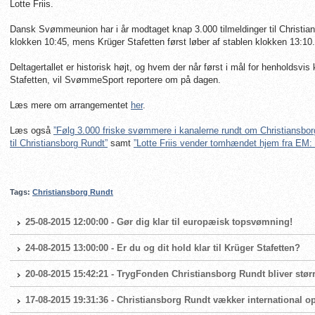
Lotte Friis.
Dansk Svømmeunion har i år modtaget knap 3.000 tilmeldinger til Christia
klokken 10:45, mens Krüger Stafetten først løber af stablen klokken 13:10.
Deltagertallet er historisk højt, og hvem der når først i mål for henholdsvi
Stafetten, vil SvømmeSport reportere om på dagen.
Læs mere om arrangementet
her
.
Læs også
”Følg 3.000 friske svømmere i kanalerne rundt om Christiansbor
til Christiansborg Rundt”
samt
”Lotte Friis vender tomhændet hjem fra EM: D
Tags:
Christiansborg Rundt
25-08-2015 12:00:00 - Gør dig klar til europæisk topsvømning!
24-08-2015 13:00:00 - Er du og dit hold klar til Krüger Stafetten?
20-08-2015 15:42:21 - TrygFonden Christiansborg Rundt bliver størr
17-08-2015 19:31:36 - Christiansborg Rundt vækker international o