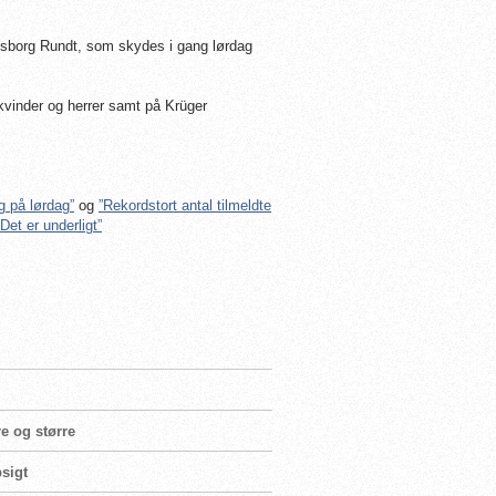
nsborg Rundt, som skydes i gang lørdag
s kvinder og herrer samt på Krüger
g på lørdag”
og
”Rekordstort antal tilmeldte
et er underligt”
e og større
psigt