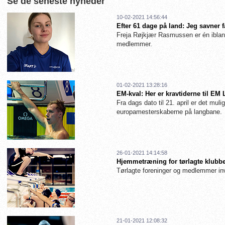
Se de seneste nyheder
10-02-2021 14:56:44
Efter 61 dage på land: Jeg savner 
Freja Røjkjær Rasmussen er én iblan
medlemmer.
01-02-2021 13:28:16
EM-kval: Her er kravtiderne til EM
Fra dags dato til 21. april er det muligt
europamesterskaberne på langbane.
26-01-2021 14:14:58
Hjemmetræning for tørlagte klubbe
Tørlagte foreninger og medlemmer inv
21-01-2021 12:08:32