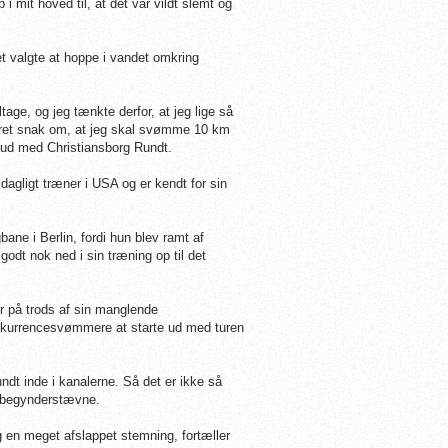
 mit hoved til, at det var vildt slemt og
t valgte at hoppe i vandet omkring
age, og jeg tænkte derfor, at jeg lige så
været snak om, at jeg skal svømme 10 km
e ud med Christiansborg Rundt.
 dagligt træner i USA og er kendt for sin
ne i Berlin, fordi hun blev ramt af
odt nok ned i sin træning op til det
r på trods af sin manglende
konkurrencesvømmere at starte ud med turen
rundt inde i kanalerne. Så det er ikke så
t begynderstævne.
g en meget afslappet stemning, fortæller