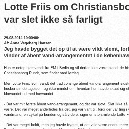
Lotte Friis om Christiansb
var slet ikke så farligt
29-08-2014 10:00:00:
Af: Anne Vegeberg Hansen
Jeg havde bygget det op til at være vildt slemt, for
vinder af åbent vand-arrangementet i de københav
Hun er netop hjemvendt fra EM i Berlin og vil derfor ikke være blandt de his
Christiansborg Rundt, som finder sted lørdag.
Men Lotte Friis, som vandt det traditionsrige åbent vand-arrangement sidst
husker sin deltagelse – og ikke mindst om, hvordan hun havde skabt sig et bi
klorvandet ud med havvandet.
- Det var mit første åbent vand-arrangement, og det var sjovt. Slet ikke så fa
være. Det var meget anderledes fra det, jeg var vant til, fordi der var ting
vandmand, en cykel på bunden og så videre, siger en storsmilende Lotte Fri
- Det var meget koldt, men jeg havde frygtet, at det ville være endnu mere 