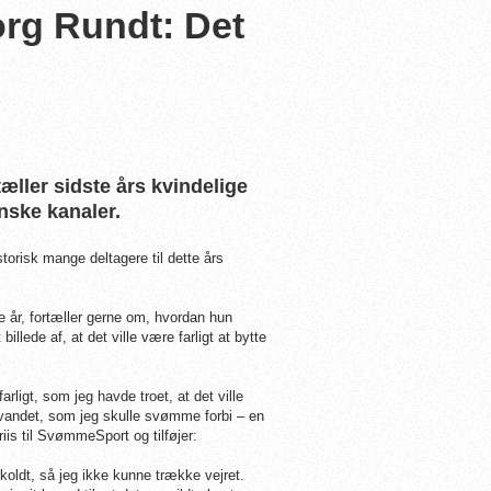
org Rundt: Det
tæller sidste års kvindelige
nske kanaler.
torisk mange deltagere til dette års
e år, fortæller gerne om, hvordan hun
llede af, at det ville være farligt at bytte
rligt, som jeg havde troet, at det ville
 i vandet, som jeg skulle svømme forbi – en
is til SvømmeSport og tilføjer:
koldt, så jeg ikke kunne trække vejret.