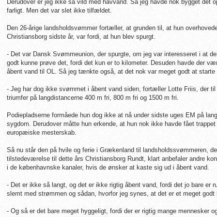
Derudover er jeg ikke så vild med havvand. Så jeg havde nok bygget det op i
farligt. Men det var slet ikke tilfældet.
Den 26-årige landsholdsvømmer fortæller, at grunden til, at hun overhovede
Christiansborg sidste år, var fordi, at hun blev spurgt.
- Det var Dansk Svømmeunion, der spurgte, om jeg var interesseret i at delt
godt kunne prøve det, fordi det kun er to kilometer. Desuden havde der 
åbent vand til OL. Så jeg tænkte også, at det nok var meget godt at start
- Jeg har dog ikke svømmet i åbent vand siden, fortæller Lotte Friis, der til
triumfer på langdistancerne 400 m fri, 800 m fri og 1500 m fri.
Podiepladserne formåede hun dog ikke at nå under sidste uges EM på langba
sygdom. Derudover måtte hun erkende, at hun nok ikke havde fået trappet g
europæiske mesterskab.
Så nu står den på hvile og ferie i Grækenland til landsholdssvømmeren, de
tilstedeværelse til dette års Christiansborg Rundt, klart anbefaler andre 
i de københavnske kanaler, hvis de ønsker at kaste sig ud i åbent vand.
- Det er ikke så langt, og det er ikke rigtig åbent vand, fordi det jo bare er 
slemt med strømmen og sådan, hvorfor jeg synes, at det er et meget god
- Og så er det bare meget hyggeligt, fordi der er rigtig mange mennesker o