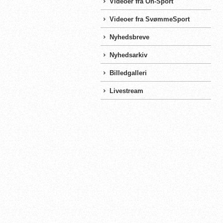
Videoer fra On-Sport
Videoer fra SvømmeSport
Nyhedsbreve
Nyhedsarkiv
Billedgalleri
Livestream