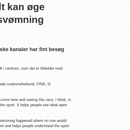
t kan øge
-svømning
ke kanaler har fint besøg
t i centrum, som det er tilfældet med
ionale svømmeforbund, FINA, til
 come here and seeing this race, I think, is
r the sport. It helps people see what open
. Swimming happened where no one would
ere and helps people understand the sport