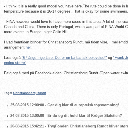
- I think it is a really good model you have here.The rute could be done in la
temperature because it is 16-17 degrees. That is okay for some swimmers, but 
- FINA however would love to have more races in this area. A lot of the rac
Canada and China. There is only Portugal, which was part of FINA World Cu
more events in Europe, siger Colin Hill.
Hvad fremtiden bringer for Christiansborg Rundt, må tiden vise, I mellemt
arrangement
her
.
Læs også
"67-årige Inge-Lise: Det er en fantastisk oplevelse!"
og
"Frank J
endnu større"
Følg også med på Facebook-siden: Christiansborg Rundt (Open water sw
Tags:
Christiansborg Rundt
25-08-2015 12:00:00 - Gør dig klar til europæisk topsvømning!
24-08-2015 13:00:00 - Er du og dit hold klar til Krüger Stafetten?
20-08-2015 15:42:21 - TrygFonden Christiansborg Rundt bliver størr