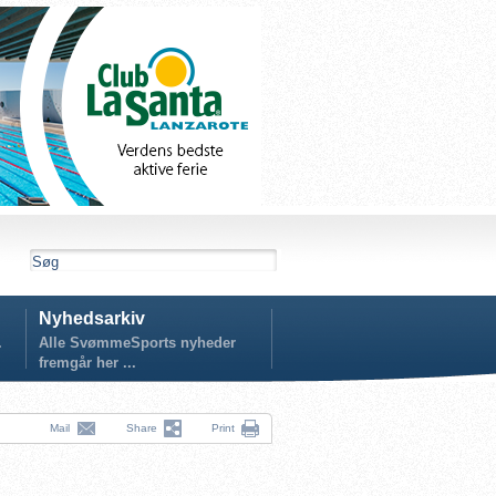
Nyhedsarkiv
.
Alle SvømmeSports nyheder
fremgår her ...
Mail
Share
Print