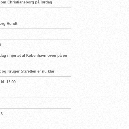
t om Christiansborg på lørdag
borg Rundt
t
dag i hjertet af København oven på en
t og Krüger Stafetten er nu klar
 kl. 13.00
13