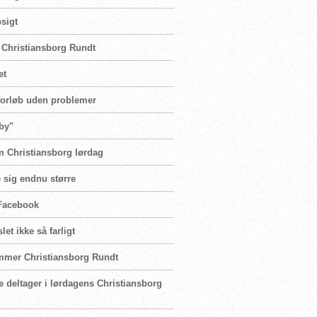
psigt
 Christiansborg Rundt
et
forløb uden problemer
by"
m Christiansborg lørdag
e sig endnu større
 Facebook
et ikke så farligt
mmer Christiansborg Rundt
e deltager i lørdagens Christiansborg