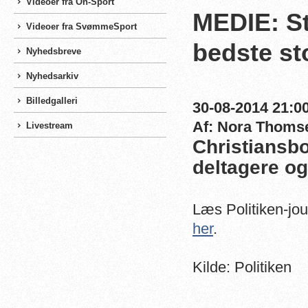
Videoer fra On-Sport
MEDIE: St
Videoer fra SvømmeSport
bedste st
Nyhedsbreve
Nyhedsarkiv
Billedgalleri
30-08-2014 21:00
Af: Nora Thoms
Livestream
Christiansbo
deltagere og 
Læs Politiken-jou
her
.
Kilde: Politiken