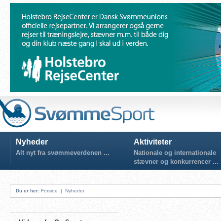
Nyheder
Aktiviteter
Alt nyt fra svømmeverdenen ...
Nationale og internationale
stævner og konkurrencer ...
Du er her:
Forside
|
Nyheder