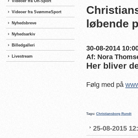
Videoer fra On-Sport
Christian
Videoer fra SvømmeSport
løbende 
Nyhedsbreve
Nyhedsarkiv
Billedgalleri
30-08-2014 10:00
Af: Nora Thoms
Livestream
Her bliver d
Følg med på
www
Tags:
Christiansborg Rundt
25-08-2015 12: