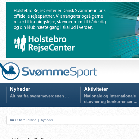
Nyheder
Aktiviteter
Alt nyt fra svømmeverdenen ...
Nationale og internationale
stævner og konkurrencer ...
Du er her:
Forside
|
Nyheder