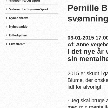
Videoer fra On-Sport
Pernille 
Videoer fra SvømmeSport
svømning
Nyhedsbreve
Nyhedsarkiv
Billedgalleri
03-01-2015 17:00
Af: Anne Vegeb
Livestream
I det nye år
sin mentalite
2015 er skudt i g
Blume, der ønsker
lidt for alvorligt.
- Jeg skal bruge å
med min mentalite