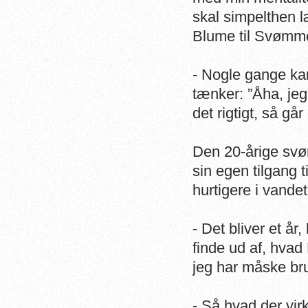
skal simpelthen l
Blume til SvømmeS
- Nogle gange kan
tænker: ”Åha, jeg
det rigtigt, så går
Den 20-årige svøm
sin egen tilgang t
hurtigere i vandet
- Det bliver et år,
finde ud af, hvad 
jeg har måske bru
- Så hvad der vir