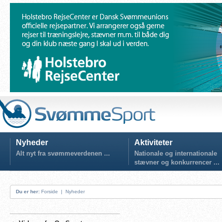
Nyheder
Aktiviteter
Alt nyt fra svømmeverdenen ...
Nationale og internationale
stævner og konkurrencer ...
Du er her:
Forside
|
Nyheder