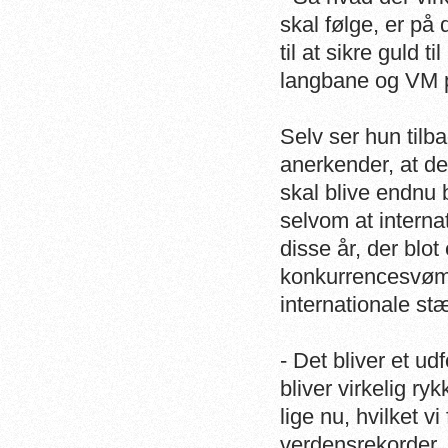
skal følge, er på
til at sikre guld
langbane og VM p
Selv ser hun tilb
anerkender, at det
skal blive endnu 
selvom at interna
disse år, der blot
konkurrencesvømm
internationale st
- Det bliver et u
bliver virkelig ry
lige nu, hvilket
verdensrekorder, 